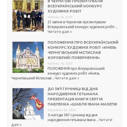
В ЧЕРНІГОВІ ПРЕЗЕНТУВАЛИ
ВСЕУКРАЇНСЬКИЙ КОНКУРС
ХУДОЖНІХ РОБІТ
Квітень 23, 2026
21 квітня в Чернігові презентували
Всеукраїнський конкурс художніх робіт …
Читати далі »
ПОЛОЖЕННЯ ПРО ВСЕУКРАЇНСЬКИЙ
КОНКУРС ХУДОЖНІХ РОБІТ «КНЯЗЬ
ЧЕРНІГІВСЬКИЙ МСТИСЛАВ
ХОРОБРИЙ: ПОВЕРНЕННЯ»
Квітень 16, 2026
ПОЛОЖЕННЯ про Всеукраїнський
конкурс художніх робіт «Князь
Чернігівський Мстислав …
Читати далі »
ДО 387-Ї РІЧНИЦІ ВІД ДНЯ
НАРОДЖЕННЯ ГЕТЬМАНА
ПРЕЗЕНТАЦІЯ КНИГИ СЕРГІЯ
ПАВЛЕНКА «ШАБЛЯ ІВАНА МАЗЕПИ
Березень 22, 2026
З нагоди 387-ї річниці від дня
народження гетьмана Івана …
Читати
далі »