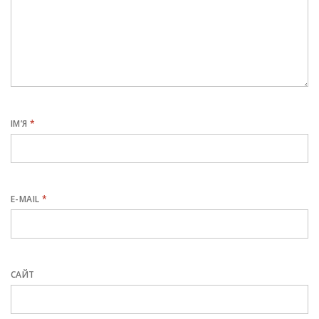
ІМ’Я
*
E-MAIL
*
САЙТ