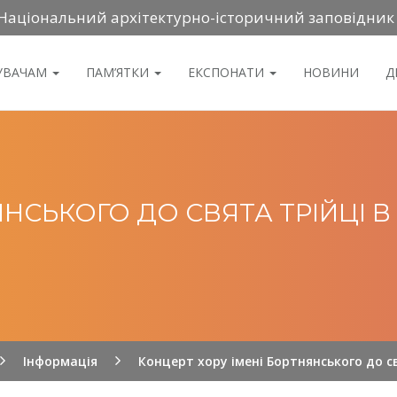
Національний архітектурно-історичний заповідник
ДУВАЧАМ
ПАМ’ЯТКИ
ЕКСПОНАТИ
НОВИНИ
Д
ЯНСЬКОГО ДО СВЯТА ТРІЙЦІ 
Інформація
Концерт хору імені Бортнянського до с