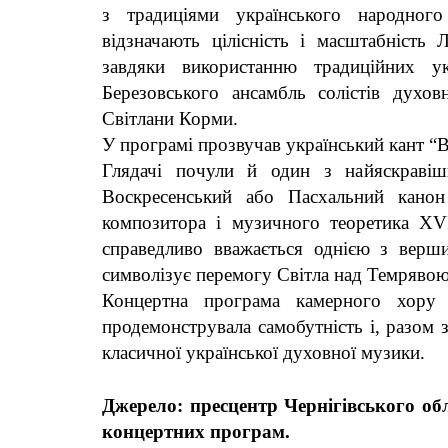
з традиціями українського народного
відзначають цілісність і масштабність Л
завдяки використанню традиційних ук
Березовського ансамбль солістів духо
Світлани Корми.
У програмі прозвучав український кант “В
Глядачі почули й один з найяскравіш
Воскресенський або Пасхальний канон
композитора і музичного теоретика XVI
справедливо вважається однією з верш
символізує перемогу Світла над Темрявою
Концертна програма камерного хору 
продемонструвала самобутність і, разом 
класичної української духовної музики.
Джерело:
пресцентр Чернігівського об
концертних програм.