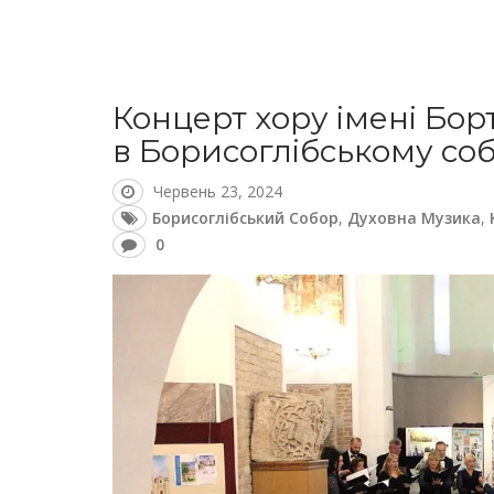
Концерт хору імені Бор
в Борисоглібському соб
Червень 23, 2024
Борисоглібський Собор
,
Духовна Музика
,
0