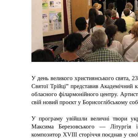
У день великого християнського свята, 2
Святої Трійці” представив Академічний к
обласного філармонійного центру. Артист
свій новий проєкт у Борисоглібському соб
У програму увійшли величні твори укр
Максима Березовського — Літургія і
композитор XVIII сторіччя поєднав у свої