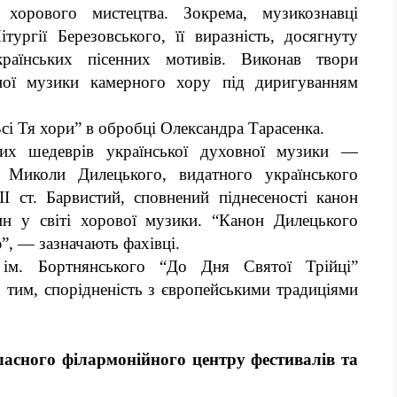
 хорового мистецтва. Зокрема, музикознавці
ітургії Березовського, її виразність, досягнуту
раїнських пісенних мотивів. Виконав твори
вної музики камерного хору під диригуванням
сі Тя хори” в обробці Олександра Тарасенка.
их шедеврів української духовної музики —
 Миколи Дилецького, видатного українського
I ст. Барвистий, сповнений піднесеності канон
ин у світі хорової музики. “Канон Дилецького
”, — зазначають фахівці.
ім. Бортнянського “До Дня Святої Трійці”
з тим, спорідненість з європейськими традиціями
ласного філармонійного центру фестивалів та