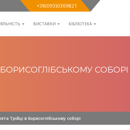
+38(093)0369821
ІЯЛЬНІСТЬ
ВИСТАВКИ
БІБЛІОТЕКА
В БОРИСОГЛІБСЬКОМУ СОБОРІ
вята Трійці в Борисоглібському соборі