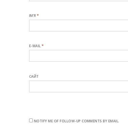
ІМ’Я
*
E-MAIL
*
САЙТ
NOTIFY ME OF FOLLOW-UP COMMENTS BY EMAIL.