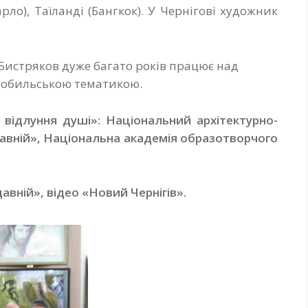
ло), Таїланді (Бангкок). У Чернігові художник
 Бистряков дуже багато років працює над
нобильською тематикою.
відлуння душі»: Національний архітектурно-
давній», Національна академія образотворчого
авній», відео «Новий Чернігів».