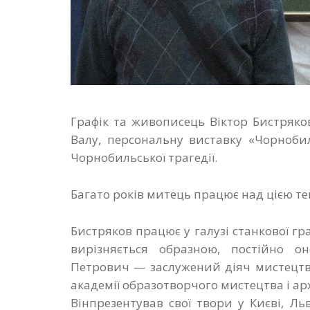
Графік та живописець Віктор Бистряков
Валу, персональну виставку «Чорноби
Чорнобильської трагедії.
Багато років митець працює над цією т
Бистряков працює у галузі станкової г
вирізняється образною, постійно о
Петрович — заслужений діяч мистецтв
академії образотворчого мистецтва і ар
Вінпрезентував свої твори у Києві, Льв