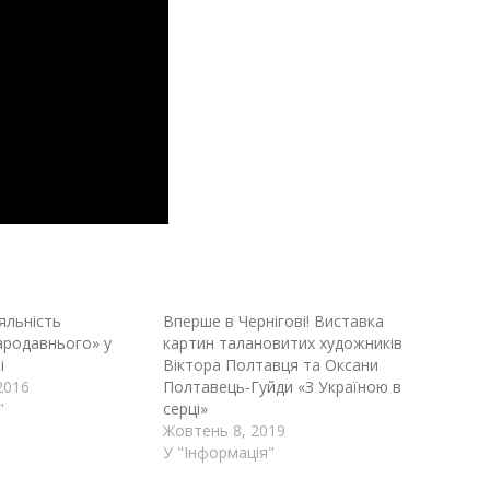
яльність
Вперше в Чернігові! Виставка
ародавнього» у
картин талановитих художників
і
Віктора Полтавця та Оксани
2016
Полтавець-Гуйди «З Україною в
"
серці»
Жовтень 8, 2019
У "Інформація"