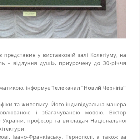
 представив у виставковій залі Колегіуму, на
ль – відлуння душі», приурочену до 30-річчя
ематикою, інформує
Телеканал “Новий Чернігів”
рафіки та живопису. Його індивідуальна манера
новлюваною і збагачуваною мовою. Віктор
 України, професор та викладач Національної
хітектури.
ові, Івано-Франківську, Тернополі, а також за