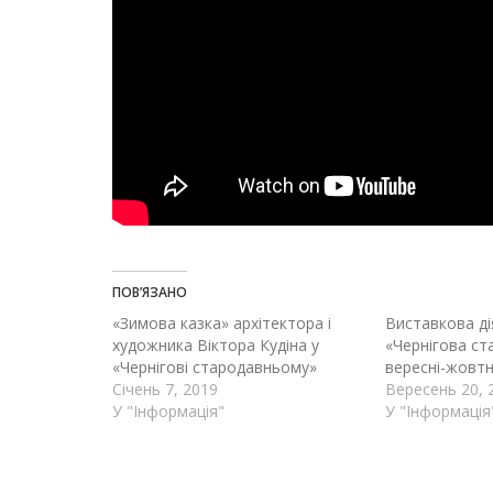
ПОВ’ЯЗАНО
«Зимова казка» архітектора і
Виставкова ді
художника Віктора Кудіна у
«Чернігова ст
«Чернігові стародавньому»
вересні-жовтн
Січень 7, 2019
Вересень 20, 
У "Інформація"
У "Інформація