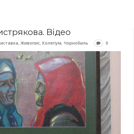
истрякова. Відео
Виставка
,
Живопис
,
Колегіум
,
Чорнобиль
0