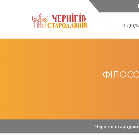
ВІДВІ
ФІЛОСО
Чернігів стародавн