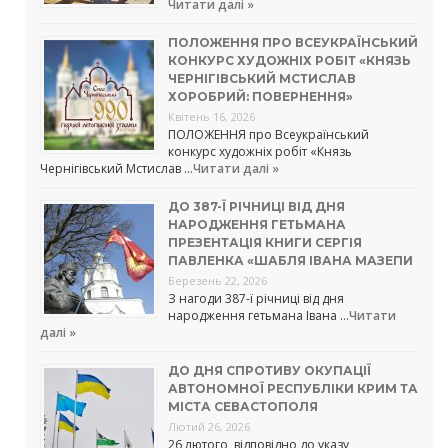
Читати далі »
ПОЛОЖЕННЯ ПРО ВСЕУКРАЇНСЬКИЙ
КОНКУРС ХУДОЖНІХ РОБІТ «КНЯЗЬ
ЧЕРНІГІВСЬКИЙ МСТИСЛАВ
ХОРОБРИЙ: ПОВЕРНЕННЯ»
Квітень 16, 2026
ПОЛОЖЕННЯ про Всеукраїнський
конкурс художніх робіт «Князь
Чернігівський Мстислав …
Читати далі »
ДО 387-Ї РІЧНИЦІ ВІД ДНЯ
НАРОДЖЕННЯ ГЕТЬМАНА
ПРЕЗЕНТАЦІЯ КНИГИ СЕРГІЯ
ПАВЛЕНКА «ШАБЛЯ ІВАНА МАЗЕПИ
Березень 22, 2026
З нагоди 387-ї річниці від дня
народження гетьмана Івана …
Читати
далі »
ДО ДНЯ СПРОТИВУ ОКУПАЦІЇ
АВТОНОМНОЇ РЕСПУБЛІКИ КРИМ ТА
МІСТА СЕВАСТОПОЛЯ
Лютий 26, 2026
26 лютого, відповідно до указу