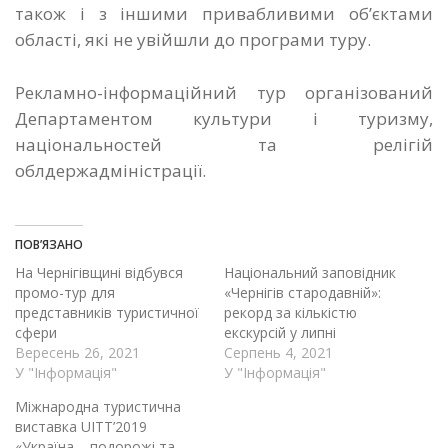
також і з іншими привабливими об’єктами
області, які не увійшли до програми туру.
Рекламно-інформаційний тур організований
Департаментом культури і туризму,
національностей та релігій
облдержадміністрації.
ПОВ’ЯЗАНО
На Чернігівщині відбувся
Національний заповідник
промо-тур для
«Чернігів стародавній»:
представників туристичної
рекорд за кількістю
сфери
екскурсій у липні
Вересень 26, 2021
Серпень 4, 2021
У "Інформація"
У "Інформація"
Міжнародна туристична
виставка UITT’2019
«Україна – подорожі та