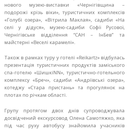
нового музею-виставки «Чернігівщина –
подорожі крізь віки», туристичних комплексів
«Голубі озера», «Вітрила Маклая», садиби «На
селі у дідуся», музею-садиби Софії Русової,
Чернігівське відділення “САН – ІнБев” та
майстерні «Веселі карамелі».
Також в рамках туру у готелі «Reikartz» відбулась
презентація туристичних продуктів заміського
спа-готелю «ШишкіNN», туристично-готельного
комплексу «Бреч», садиби «Андріївські озера»,
котеджу «Стара пристань» та прогулянок на
плотах по річкам області.
Групу протягом двох днів супроводжувала
досвідчений екскурсовод Олена Самотяжко, яка
під час руху автобусу знайомила учасників