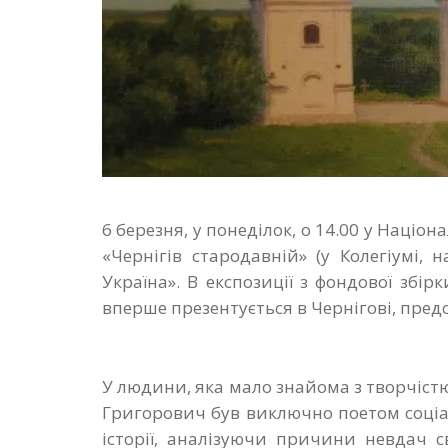
6 березня, у понеділок, о 14.00 у Наці
«Чернігів стародавній» (у Колегіумі,
Україна». В експозиції з фондової збі
вперше презентується в Чернігові, предс
У людини, яка мало знайома з творчіс
Григорович був виключно поетом соціал
історії, аналізуючи причини невдач 