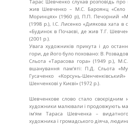
Тарас Шевченко слухав розповідь про в
жив Шевченко – М.С. Бароянц «Село 
Моринцях» (1960 р), П.П. Печорний «
(1998 р.), І.С. Лисенко «Диякова хата в 
«Будинок в Почаєві, де жив Т.Г. Шевченк
(2001 р.).
Увага художників прикута і до остан
гори, де його було поховано: В. Розвадо
Сльота «Тарасова гора» (1949 р.), М.С
вшанування пам’яті: П.Д. Сльота «Му
Гусаченко «Корсунь-Шенченківський» 
Шенченкові у Києві» (1972 р.).
Шевченкове слово стало своєрідним н
художники малювали і продовжують малю
ім’ям Тараса Шевченка – видатного 
художника і громадського діяча, людин