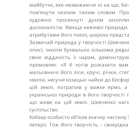
майбутнє, яке незважаючи ні на що, бачи
пом’янути незлим тихим словом. Прот
художніх просякнуті духом захопл
досконалістю. Явища неживої природи
атрибутами його поезії, широко представ
Зазвичай природа у творчості Шевченка
описі, інколи буквально кількома ряд
свою відданість її чарам, демонстру
промовляє: «Я б хотів розказати ва
мальовничі його ліси, кручі, річки, ст
хвилю, несучи козацькі чайки до Босфору
цій землі, потрапив у важке ярмо, а
української природи в його творчості 
що живе на цій землі. Шевченко наг
суспільство.
Кобзар особисто об’їхав значну частину У
імперії. Тож його творчість – своєрідн