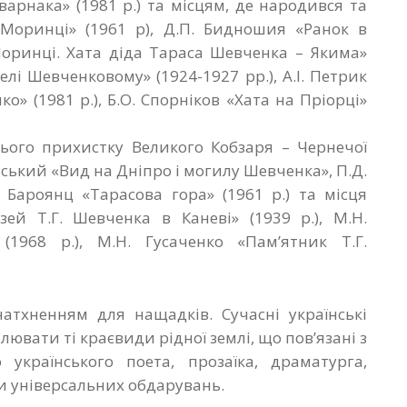
арнака» (1981 р.) та місцям, де народився та
Моринці» (1961 р), Д.П. Бидношия «Ранок в
Моринці. Хата діда Тараса Шевченка – Якима»
селі Шевченковому» (1924-1927 рр.), А.І. Петрик
о» (1981 р.), Б.О. Спорніков «Хата на Пріорці»
нього прихистку Великого Кобзаря – Чернечої
вський «Вид на Дніпро і могилу Шевченка», П.Д.
. Бароянц «Тарасова гора» (1961 р.) та місця
зей Т.Г. Шевченка в Каневі» (1939 р.), М.Н.
(1968 р.), М.Н. Гусаченко «Пам’ятник Т.Г.
атхненням для нащадків. Сучасні українські
вати ті краєвиди рідної землі, що пов’язані з
українського поета, прозаїка, драматурга,
и універсальних обдарувань.