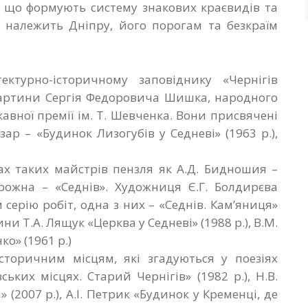
що формують систему знакових краєвидів та
т належить Дніпру, його порогам та безкраїм
ктурно-історичному заповіднику «Чернігів
 картини Сергія Федоровича Шишка, народного
авної премії ім. Т. Шевченка. Вони присвячені
ар – «Будинок Лизогубів у Седневі» (1963 р.),
ах таких майстрів пензля як А.Д. Бидношия –
орожна – «Седнів». Художниця Є.Г. Болдирєва
ерію робіт, одна з них – «Седнів. Кам’яниця»
ни Т.А. Лящук «Церква у Седневі» (1988 р.), В.М.
о» (1961 р.)
історичним місцям, які згадуються у поезіях
ьких місцях. Старий Чернігів» (1982 р.), Н.В.
 (2007 р.), А.І. Петрик «Будинок у Кременці, де