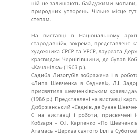
ній не залишають байдужими мотиви, 
природних утворень. Чільне місце ту
степам.
На виставці в Національному архіте
стародавній», зокрема, представлено
художника СРСР та УРСР, лауреата Держ
краєвидам Чернігівшини, де бував Кобз
«Качанівка» (1963 р.).
Садиба Лизогубів зображена і в робот
«Липа Шевченка в Седневі», Л.І. Зад
присвятила шевченківським краєвидам с
(1986 р.). Представлені на виставці карти
Добржанський «Седнів, де бував Шевченк
Є на виставці і роботи, присвячені 
Кобзаря – О.І. Карпенко «По Шевченківс
Атамась «Церква святого Іллі в Суботові»