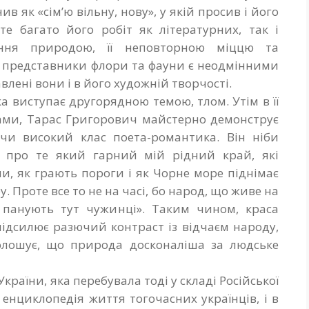
в як «сім’ю вільну, нову», у якій просив і його
е багато його робіт як літературних, так і
ення природою, її неповторною міццю та
, представники флори та фауни є неодмінними
лені вони і в його художній творчості.
 виступає другорядною темою, тлом. Утім в її
ками, Тарас Григорович майстерно демонструє
ючи високий клас поета-романтика. Він ніби
м про те який гарний мій рідний край, які
епи, як грають пороги і як Чорне море піднімає
. Проте все то не на часі, бо народ, що живе на
 панують тут чужинці». Таким чином, краса
підсилює разючий контраст із відчаєм народу,
олошує, що природа досконаліша за людське
країни, яка перебувала тоді у складі Російської
а енциклопедія життя тогочасних українців, і в