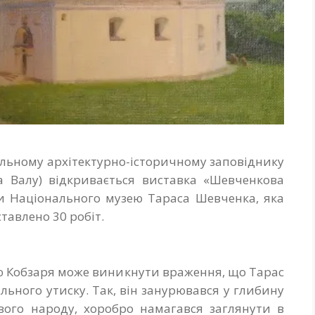
ональному архітектурно-історичному заповіднику
 на Валу) відкривається виставка «Шевченкова
рки Національного музею Тараса Шевченка, яка
тавлено 30 робіт.
тю Кобзаря може виникнути враження, що Тарас
ьного утиску. Так, він занурювався у глибину
свого народу, хоробро намагався заглянути в