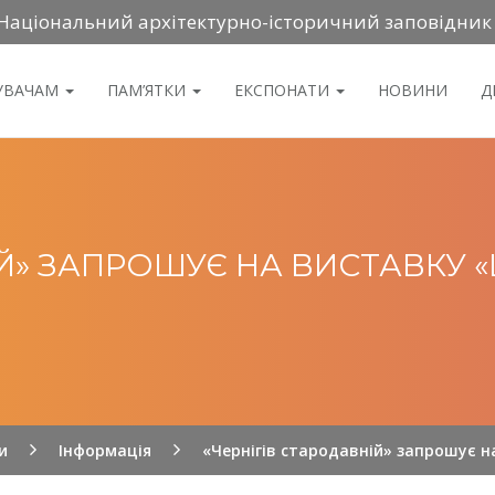
Національний архітектурно-історичний заповідник
ДУВАЧАМ
ПАМ’ЯТКИ
ЕКСПОНАТИ
НОВИНИ
Д
ІЙ» ЗАПРОШУЄ НА ВИСТАВКУ 
и
Інформація
«Чернігів стародавній» запрошує 