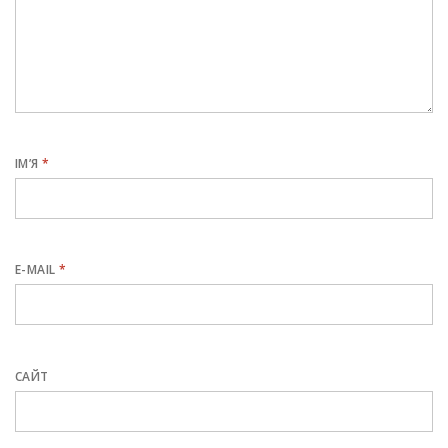
ІМ’Я
*
E-MAIL
*
САЙТ