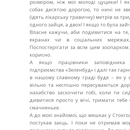
розміром, ніж мої молоді цуцики! І 
собак десятою дорогою, то нині не зв
(їдять лікарську травичку) метрів за тр
одного зайця, а двох! І якщо то була з
Власне кажучи, аби подивитися на те,
екранах чи в соціальних мережах
Поспостерігати за всім цим зоопарком.
корисно.
А якщо працівники заповідника «
підприємства «Зеленбуд» і далі так гар
в нашому славному граді буде – як у 
вільно та неспішно пересуваються до
нахабство заскочити тобі, коли ти си
дивитися просто у вічі, тримати тебе
смачненьке.
А до моєї знайомої, що мешкає у Стокго
постукав заєць. І поки не отримав м