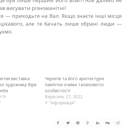
 це був лише перший його візит! Але далеко не
ав висувати різноманітні!
я — приходьте на Вал. Якщо знаєте інші місця
а цікавого, але те бачать лише обрані люди —
уємо.
ігові виставка
Чернігів та його архітектурні
ої художниці Віри
пам’ятки очима талановитої
леби
особистості
019
Вересень 27, 2022
"
У "Інформація"