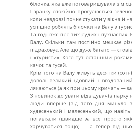
білочка, яка вже потоваришувала з мі
І зранку спокійно прогулюється зелен
коли невдовзі почне стукати у вікна й «
успішно роб­лять білочки на Валу з тур
Та годі вже про тих рудих і пухнастих
Валу. Скільки там постійно мешкає р
підраховує. Але що дуже багато — стові
і «туристи». Кого тут останніми роками 
качок та гусей.
Крім того на Валу живуть десятки (сотні
доволі великий (довгий і вгодований
лякаються (а як при цьому кричать — з
З новинок до уваги відві­дувачів парку 
люди вперше (від того дня минуло вж
худесенький і малесенький, що навіт
погавкали (швидше за все, просто як
харчуватися тощо) — а тепер від ньо