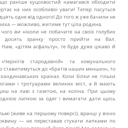
якщо раніше куцохвостий намагався обходити
ертає на них особливої уваги! Тепер пасуться
идцять одне від одного! До того ж уже бачили не
айчиха — можливо, житиме тут ціла родина.
 чого ви ніколи не побачите на своїх голубих
, досить зранку просто прийти на Вал.
 Нам, «дітям асфальту», те буде дуже цікаво й
Чернігів стародавній» та комунального
но ставитимуться до «братів наших менших», то
скандинавських країнах. Коли білки не тільки
рогами і тротуарами великих міст, а й мають
диш на лаві з газетою, на коліна. При цьому
 однією лапкою за одяг і вимагати дати щось
льмі (живе на першому поверсі), вранці у вікно
орквину — не переставав стукати лапками по