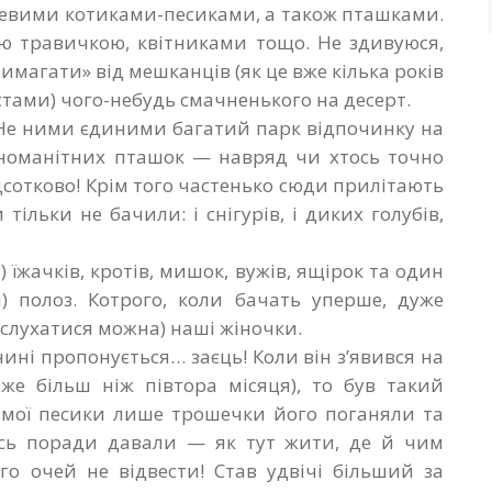
сцевими котиками-песиками, а також пташками.
ою травичкою, квітниками тощо. Не здивуюся,
вимагати» від мешканців (як це вже кілька років
истами) чого-небудь смачненького на десерт.
. Не ними єдиними багатий парк відпочинку на
ізноманітних пташок — навряд чи хтось точно
дсотково! Крім того частенько сюди прилітають
тільки не бачили: і снігурів, і диких голубів,
) їжачків, кротів, мишок, вужів, ящірок та один
) полоз. Котрого, коли бачать уперше, дуже
аслухатися можна) наші жіночки.
нині пропонується… заєць! Коли він з’явився на
е більш ніж півтора місяця), то був такий
ь мої песики лише трошечки його поганяли та
ісь поради давали — як тут жити, де й чим
го очей не відвести! Став удвічі більший за