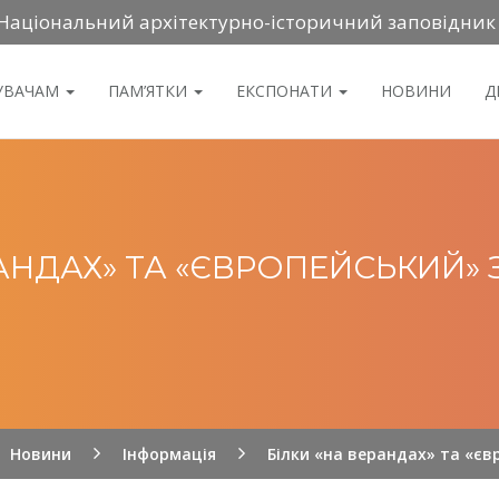
Національний архітектурно-історичний заповідник
ДУВАЧАМ
ПАМ’ЯТКИ
ЕКСПОНАТИ
НОВИНИ
Д
РАНДАХ» ТА «ЄВРОПЕЙСЬКИЙ» 
Новини
Інформація
Білки «на верандах» та «єв