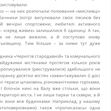
користовували.
дко — на них розпочали полювання «мисливці»
обачники (котрі вигулювали своїх песиків без
 й вечірні спортсмени, любителі активного
— «серед живих» залишилися б одиниці. А так,
ка не лише вижили, а й поступово знову
тьківщину. Тим більше – за ними тут дуже
дника «Чернігів стародавній» та комунального
байдужими містянами протягом кількох років
прописувалися (реєструвалися) здебільшого не
Щоранку десятки містян «завантажували» (і досі
ні тераси шпаківень різноманітними горіхами,
І білочок нині на Валу вже стільки, що вони
ериторії міста. І не лише парки та сквери, а й
ні» зони між будинками. Наприклад, у нашому
атоповерхівками) також «прописалась» одна