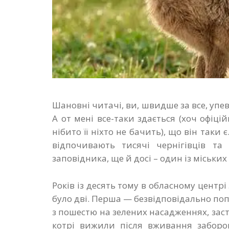
Шановні читачі, ви, швидше за все, упе
А от мені все-таки здається (хоч офіцій
нібито її ніхто не бачить), що він таки 
відпочивають тисячі чернігівців та 
заповідника, ще й досі – один із міськи
Років із десять тому в обласному центр
було дві. Перша — безвідповідально по
з пошестю на зелених насадженнях, засто
котрі вижили після вживання забороне