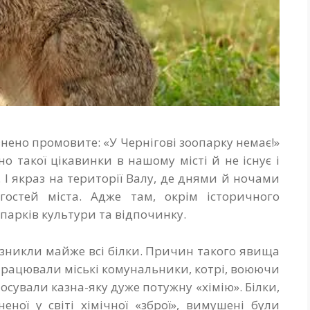
внено промовите: «У Чернігові зоопарку немає!»
но такої цікавинки в нашому місті й не існує і
є. І якраз на території Валу, де днями й ночами
гостей міста. Адже там, окрім історичного
х парків культури та відпочинку.
і зникли майже всі білки. Причин такого явища
працювали міські комунальники, котрі, воюючи
сували ка­зна-яку дуже потужну «хімію». Білки,
ної у світі хімічної «зброї», вимушені були