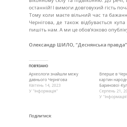
віконному склу та підвіконню. До речі,
останній! І вимоги довговухий гість поч
Тому коли маєте вільний час та бажанн
Чернігова, де також відбувається куп
пишіть нам. А ми це обов’язково опублік
Олександр ШИЛО,
“Деснянська правда”
ПОВ’ЯЗАНО
Археологи знайшли межу
Вперше в Черн
давнього Чернігова
картин народн
Квітень 14, 2023
Баринової-Ку
У "Інформація"
Серпень 21, 2
У "Інформація
Поділитися: