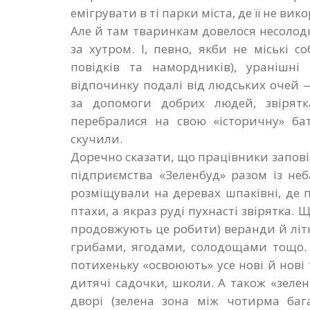
емігрувати в ті парки міста, де її не ви
Але й там тваринкам довелося несоло
за хутром. І, певно, якби не міські с
повідків та намордників), уранішні
відпочинку подалі від людських очей 
за допомоги добрих людей, звірят
перебралися на свою «історичну» ба
скучили.
Доречно сказати, що працівники запові
підприємства «Зеленбуд» разом із не
розміщували на деревах шпаківні, де 
птахи, а якраз руді пухнасті звірятка. 
продовжують це робити) веранди й літ
грибами, ягодами, солодощами тощо. 
потихеньку «освоюють» усе нові й нові т
дитячі садочки, школи. А також «зеле
дворі (зелена зона між чотирма баг