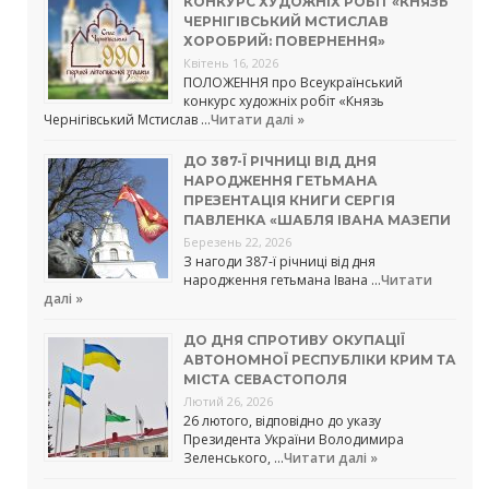
КОНКУРС ХУДОЖНІХ РОБІТ «КНЯЗЬ
ЧЕРНІГІВСЬКИЙ МСТИСЛАВ
ХОРОБРИЙ: ПОВЕРНЕННЯ»
Квітень 16, 2026
ПОЛОЖЕННЯ про Всеукраїнський
конкурс художніх робіт «Князь
Чернігівський Мстислав …
Читати далі »
ДО 387-Ї РІЧНИЦІ ВІД ДНЯ
НАРОДЖЕННЯ ГЕТЬМАНА
ПРЕЗЕНТАЦІЯ КНИГИ СЕРГІЯ
ПАВЛЕНКА «ШАБЛЯ ІВАНА МАЗЕПИ
Березень 22, 2026
З нагоди 387-ї річниці від дня
народження гетьмана Івана …
Читати
далі »
ДО ДНЯ СПРОТИВУ ОКУПАЦІЇ
АВТОНОМНОЇ РЕСПУБЛІКИ КРИМ ТА
МІСТА СЕВАСТОПОЛЯ
Лютий 26, 2026
26 лютого, відповідно до указу
Президента України Володимира
Зеленського, …
Читати далі »