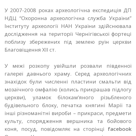
У 2007-2008 роках археологічна експедиція ДП
НДЦ “Охоронна археологічна служба України”
Інституту археології НАН України здійснювала
дослідження на території Чернігівської фортеці
поблизу збережених під землею руїн церкви
Благовіщення ХІІ ст.
У межі розкопу увійшли розвали південної
галереї давнього храму. Серед археологічних
знахідок були численні пластини смальти від
мозаїчного омфалію (колись прикрашав підлогу
церкви), уламок білокам’яного різьбленого
будівельного блоку,
печатка княгині Марії та
інші різноманітні вироби – прикраси, предмети
культу, спорядження вершника та бойового
коня, посуд, повідомляє на сторінці
facebook