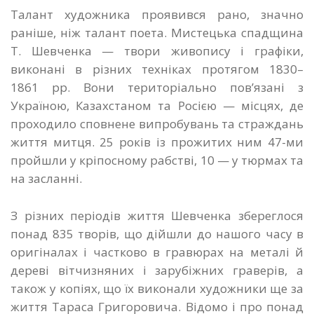
Талант художника проявився рано, значно
раніше, ніж талант поета. Мистецька спадщина
Т. Шевченка — твори живопису і графіки,
виконані в різних техніках протягом 1830–
1861 рр. Вони територіально пов’язані з
Україною, Казахстаном та Росією — місцях, де
проходило сповнене випробувань та страждань
життя митця. 25 років із прожитих ним 47-ми
пройшли у кріпосному рабстві, 10 — у тюрмах та
на засланні.
З різних періодів життя Шевченка збереглося
понад 835 творів, що дійшли до нашого часу в
оригіналах і частково в гравюрах на металі й
дереві вітчизняних і зарубіжних граверів, а
також у копіях, що їх виконали художники ще за
життя Тараса Григоровича. Відомо і про понад