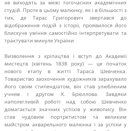
не виходять за межі тогочасних академічних
студій. Проте в цьому малюнку, як і в більшості з
тих, де Тарас Григорович звертався до
відображення подій з історії, проявилося його
блискуче уміння самостійно інтерпретувати та
трактувати минуле України.
Визволення з кріпацтва і вступ до Академії
мистецтв (квітень 1838 року) — це початок
нового етапу в житті Тараса Шевченка.
Товариство заохочення художників зарахувало
його своїм стипендіатом, він став улюбленим
учнем і другом К. Брюллова. Завдяки
наполегливій роботі над собою Шевченко
домагається значних успіхів у живопису. Він
став чудовим портретистом та великим
майстром акварельного малюнка і за успіхи у