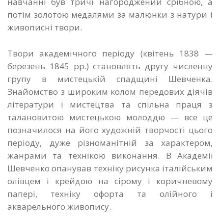
навчанні був тричі нагороджений срібною, а
потім золотою медалями за малюнки з натури і
живописні твори.
Твори академічного періоду (квітень 1838 —
березень 1845 pр.) становлять другу численну
групу в мистецькій спадщині Шевченка.
Знайомство з широким колом передових діячів
літератури і мистецтва та спільна праця з
талановитою мистецькою молоддю — все це
позначилося на його художній творчості цього
періоду, дуже різноманітній за характером,
жанрами та технікою виконання. В Академії
Шевченко опанував техніку рисунка італійським
олівцем і крейдою на сірому і коричневому
папері, техніку офорта та олійного і
акварельного живопису.