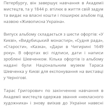
Петербургу, він завершує навчання в Академії
мистецтв, та у 1844 р. втілює в життя свій задум
та видає на власні кошти і поширює альбом під
назвою «Живописна Україна».
Випуск альбому складається з шести офортів: «У
Києві», «Видубицький монастир», «Судня рада»,
«Старости», «Казка», «Дари в Чигирині 1649
року». В офортах всі підписи, дати і написи
зроблені Шевченком. Кілька офортів із альбому
надані були Національним музеєм Тараса
Шевченка у Києві для експонування на виставці
у Чернігові.
Тарас Григорович по закінченню навчання в
Академії мистецтв одержав звання «некласного
художника» і знову виїхав до України навесні