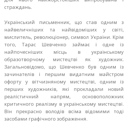
страждань.
Український письменник, що став одним з
найвеличніших та найвідоміших у світі,
мислитель, революціонер, символ України. Крім
того, Тарас Шевченко займає і одне із
найпочесніших місць в українському
образотворчому мистецтві як художник.
Загальновідомо, що Шевченко був одним із
зачинателів і першим видатним майстром
офорту у вітчизняному мистецтві, одним із
перших художників, які прокладали новий
реалістичний напрям, основоположник
критичного реалізму в українському мистецтві.
Він прекрасно володів всіма відомими тоді
засобами графічного зображення.