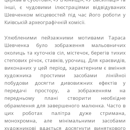
інші, є чудовими ілюстраціями відвідуваних
Шевченком місцевостей під час його роботи у
Київській археографічній комісії.
Улюбленими пейзажними мотивами Тараса
Шевченка було зображення мальовничих
околиць та куточків сіл, містечок, берегів тихих
степових річок, ставків, урочищ. Для краєвидів,
виконаних у цей період, характерним є вміння
художника простими засобами лінійної
побудови досягти дивовижних ефектів у
передачі простору, а зображенням на
передньому плані створити необхідне
обрамлення для завершеного малюнка. Часто в
цих роботах палітра дуже стримана,
монохромна, але мінімальними засобами
художникові вдається досягнути виняткового