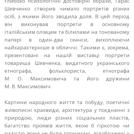
глибоко психологічні достовірні образи, Тарас
Шевченко створив чимало портретів різних
осіб, з якими його зводила доля. В цей період
він виконував портрети в основному
італійським олівцем та білилами на тонованому
папері в один-два сеанси, вихоплюючи
найхарактерніше в обличчі. Такими є, зокрема,
презентовані на нашій виставці портрети
товариша Шевченка, видатного українського
етнографа, фольклориста, етнографа
М. О. Максимовича та його дружини
М. В. Максимович.
Картини народного життя та побуду, поетичні
живописні краєвиди, архітектура у поєднанні з
природою, люди різних соціальних пластів,
багатство проявів життя, якою б гіркотою чи
радістю вони не були пронизані, відображені у