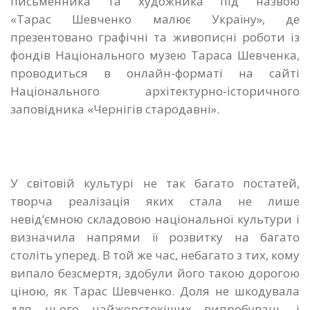
письменника та художника під назвою
«Тарас Шевченко малює Україну», де
презентовано графічні та живописні роботи із
фондів Національного музею Тараса Шевченка,
проводиться в онлайн-форматі на сайті
Національного архітектурно-історичного
заповідника «Чернігів стародавні».
У світовій культурі не так багато постатей,
творча реалізація яких стала не лише
невід’ємною складовою національної культури і
визначила напрями її розвитку на багато
століть уперед. В той же час, небагато з тих, кому
випало безсмертя, здобули його такою дорогою
ціною, як Тарас Шевченко. Доля не шкодувала
для нього найжорстокіших випробувань і