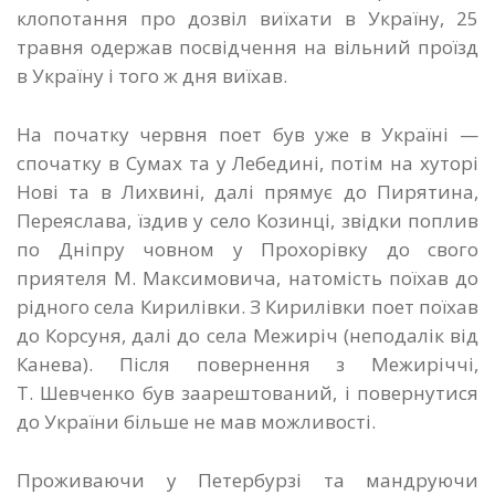
клопотання про дозвіл виїхати в Україну, 25
травня одержав посвідчення на вільний проїзд
в Україну і того ж дня виїхав.
На початку червня поет був уже в Україні —
спочатку в Сумах та у Лебедині, потім на хуторі
Нові та в Лихвині, далі прямує до Пирятина,
Переяслава, їздив у село Козинці, звідки поплив
по Дніпру човном у Прохорівку до свого
приятеля М. Максимовича, натомість поїхав до
рідного села Кирилівки. З Кирилівки поет поїхав
до Корсуня, далі до села Межиріч (неподалік від
Канева). Після повернення з Межиріччі,
Т. Шевченко був заарештований, і повернутися
до України більше не мав можливості.
Проживаючи у Петербурзі та мандруючи