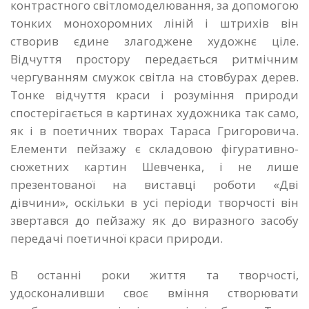
контрастного світломоделювання, за допомогою
тонких монохоромних ліній і штрихів він
створив єдине злагоджене художнє ціле.
Відчуття простору передається ритмічним
чергуванням смужок світла на стовбурах дерев.
Тонке відчуття краси і розуміння природи
спостерігається в картинах художника так само,
як і в поетичних творах Тараса Григоровича.
Елементи пейзажу є складовою фігуративно-
сюжетних картин Шевченка, і не лише
презентованої на виставці роботи «Дві
дівчини», оскільки в усі періоди творчості він
звертався до пейзажу як до виразного засобу
передачі поетичної краси природи.
В останні роки життя та творчості,
удосконаливши своє вміння створювати