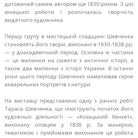
датований самим автором ще 1830 роком. З цієї
юнацької роботи і розпочалась творчість
видатного художника.
Першу групу в мистецькій спадщині Шевченка
становлять його твори, виконані в 1830-1838 pр.
— у доакадемічний період. Основна їх частина
— це малюнки на сюжети з античної історії, а
також два малюнки з історії України. В останні
роки цього періоду Шевченко намалював серію
акварельних портретів з натури.
На виставці представлено одну з ранніх робіт
Тараса Шевченка, що ілюструють початок його
художньої діяльності — «Козацький бенкет»,
виконану олівцем у 1838 р. За манерою,
тематикою і прийомами виконання ця робота