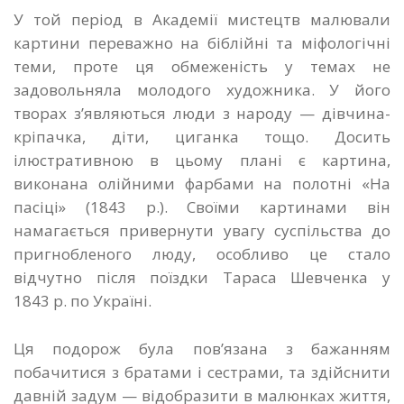
У той період в Академії мистецтв малювали
картини переважно на біблійні та міфологічні
теми, проте ця обмеженість у темах не
задовольняла молодого художника. У його
творах з’являються люди з народу — дівчина-
кріпачка, діти, циганка тощо. Досить
ілюстративною в цьому плані є картина,
виконана олійними фарбами на полотні «На
пасіці» (1843 р.). Своїми картинами він
намагається привернути увагу суспільства до
пригнобленого люду, особливо це стало
відчутно після поїздки Тараса Шевченка у
1843 р. по Україні.
Ця подорож була пов’язана з бажанням
побачитися з братами і сестрами, та здійснити
давній задум — відобразити в малюнках життя,