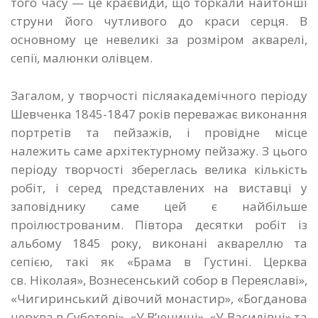
того часу — це краєвиди, що торкали найтонші
струни його чутливого до краси серця. В
основному це невеликі за розміром акварелі,
сепії, малюнки олівцем.
Загалом, у творчості післяакадемічного періоду
Шевченка 1845-1847 pоків переважає виконання
портретів та пейзажів, і провідне місце
належить саме архітектурному пейзажу. З цього
періоду творчості збереглась велика кількість
робіт, і серед представлених на виставці у
заповіднику саме цей є найбільше
проілюстрованим. Півтора десятки робіт із
альбому 1845 року, виконані аквареллю та
сепією, такі як «Брама в Густині. Церква
св. Ніколая», Вознесенський собор в Переяславі»,
«Чигиринський дівочий монастир», «Богданова
церква в Суботові», «У В’юнищі», «У Василівці» та