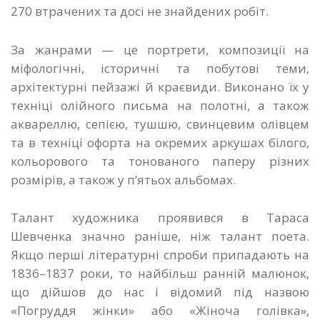
270 втрачених та досі не знайдених робіт.
За жанрами — це портрети, композиції на
міфологічні, історичні та побутові теми,
архітектурні пейзажі й краєвиди. Виконано їх у
техніці олійного письма на полотні, а також
аквареллю, сепією, тушшю, свинцевим олівцем
та в техніці офорта на окремих аркушах білого,
кольорового та тонованого паперу різних
розмірів, а також у п’ятьох альбомах.
Талант художника проявився в Тараса
Шевченка значно раніше, ніж талант поета.
Якщо перші літературні спроби припадають на
1836–1837 роки, то найбільш ранній малюнок,
що дійшов до нас і відомий під назвою
«Погруддя жінки» або «Жіноча голівка»,