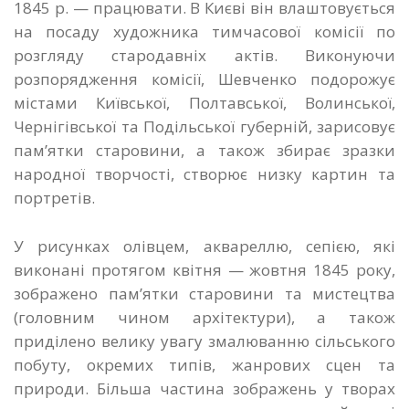
1845 р. — працювати. B Києві він влаштовується
на посаду художника тимчасової комісії по
розгляду стародавніх актів. Виконуючи
розпорядження комісії, Шевченко подорожує
містами Київської, Полтавської, Волинської,
Чернігівської та Подільської губерній, зарисовує
пам’ятки старовини, а також збирає зразки
народної творчості, створює низку картин та
портретів.
У рисунках олівцем, аквареллю, сепією, які
виконані протягом квітня — жовтня 1845 року,
зображено пам’ятки старовини та мистецтва
(головним чином архітектури), а також
приділено велику увагу змалюванню сільського
побуту, окремих типів, жанрових сцен та
природи. Більша частина зображень у творах