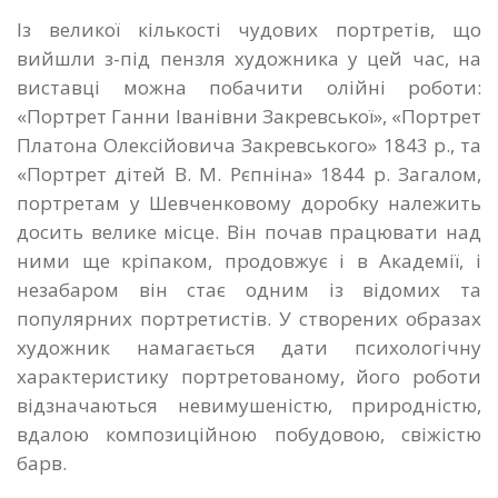
Із великої кількості чудових портретів, що
вийшли з-під пензля художника у цей час, на
виставці можна побачити олійні роботи:
«Портрет Ганни Іванівни Закревської», «Портрет
Платона Олексійовича Закревського» 1843 р., та
«Портрет дітей В. М. Рєпніна» 1844 р. Загалом,
портретам у Шевченковому доробку належить
досить велике місце. Він почав працювати над
ними ще кріпаком, продовжує і в Академії, і
незабаром він стає одним із відомих та
популярних портретистів. У створених образах
художник намагається дати психологічну
характеристику портретованому, його роботи
відзначаються невимушеністю, природністю,
вдалою композиційною побудовою, свіжістю
барв.