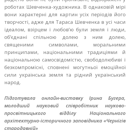
роботах Шевченка-художника. В однаковій мірі
вони характерні для картин усіх періодів його
творчості, адже для Тараса Шевченка в усі часи
ідеалом, взірцем і любов’ю були земля і люди,
обʼєднані спільною долею з ним долею,
священими символами, моральними
принципами, національними традиціями й
національною самосвідомістю, свободолюбиві і
безкомпромісні, сповнені могутньої емоційної
сили українська земля та рідний український
народ.
Підготувала онлайн-виставку Ірина Бугера,
молодший науковий співробітник науково-
просвітницького відділу Національного
архітектурно-історичного заповідника «Чернігів
стародавній»