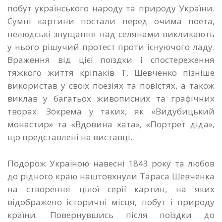
побут українського народу та природу України.
Сумні картини постали перед очима поета,
нелюдські знущання над селянами викликають
у нього рішучий протест проти існуючого ладу.
Враження від цієї поїздки і спостереження
тяжкого життя кріпаків Т. Шевченко пізніше
використав у своїх поезіях та повістях, а також
виклав у багатьох живописних та графічних
творах. Зокрема у таких, як «Видубицький
монастир» та «Вдовина хата», «Портрет діда»,
що представлені на виставці.
Подорож Україною навесні 1843 року та любов
до рідного краю наштовхнули Тараса Шевченка
на створення цілої серії картин, на яких
відображено історичні місця, побут і природу
країни. Повернувшись після поїздки до