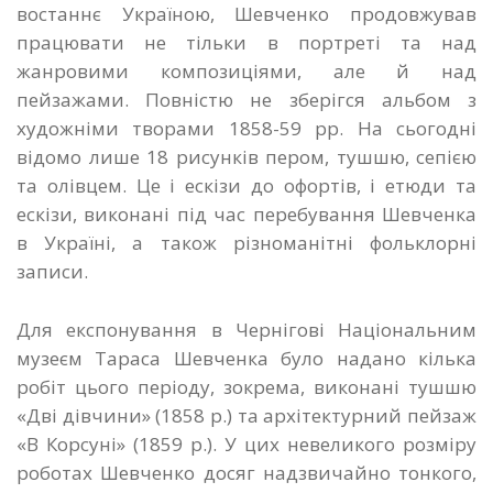
востаннє Україною, Шевченко продовжував
працювати не тільки в портреті та над
жанровими композиціями, але й над
пейзажами. Повністю не зберігся альбом з
художніми творами 1858-59 рр. На сьогодні
відомо лише 18 рисунків пером, тушшю, сепією
та олівцем. Це і ескізи до офортів, і етюди та
ескізи, виконані під час перебування Шевченка
в Україні, а також різноманітні фольклорні
записи.
Для експонування в Чернігові Національним
музеєм Тараса Шевченка було надано кілька
робіт цього періоду, зокрема, виконані тушшю
«Дві дівчини» (1858 р.) та архітектурний пейзаж
«В Корсуні» (1859 р.). У цих невеликого розміру
роботах Шевченко досяг надзвичайно тонкого,