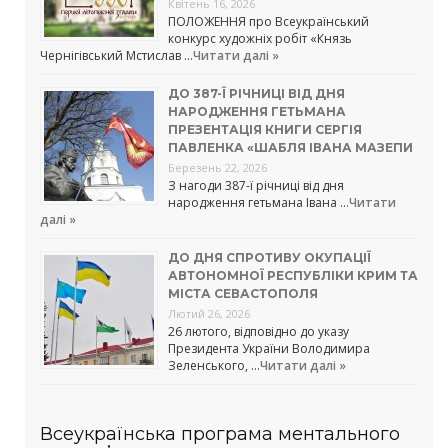
Квітень 16, 2026
ПОЛОЖЕННЯ про Всеукраїнський
конкурс художніх робіт «Князь
Чернігівський Мстислав …
Читати далі »
ДО 387-Ї РІЧНИЦІ ВІД ДНЯ
НАРОДЖЕННЯ ГЕТЬМАНА
ПРЕЗЕНТАЦІЯ КНИГИ СЕРГІЯ
ПАВЛЕНКА «ШАБЛЯ ІВАНА МАЗЕПИ
Березень 22, 2026
З нагоди 387-ї річниці від дня
народження гетьмана Івана …
Читати
далі »
ДО ДНЯ СПРОТИВУ ОКУПАЦІЇ
АВТОНОМНОЇ РЕСПУБЛІКИ КРИМ ТА
МІСТА СЕВАСТОПОЛЯ
Лютий 26, 2026
26 лютого, відповідно до указу
Президента України Володимира
Зеленського, …
Читати далі »
Всеукраїнська програма ментального