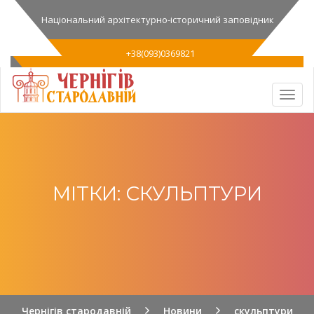
Національний архітектурно-історичний заповідник
+38(093)0369821
МІТКИ: СКУЛЬПТУРИ
Чернігів стародавній
Новини
скульптури