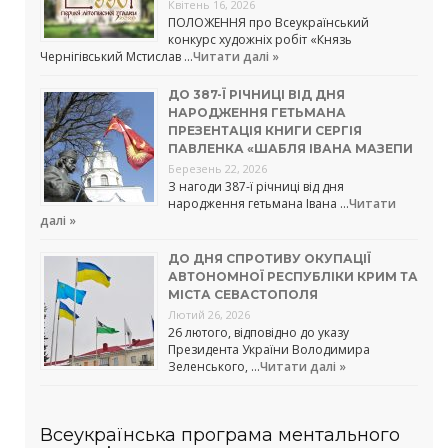
Квітень 16, 2026
ПОЛОЖЕННЯ про Всеукраїнський
конкурс художніх робіт «Князь
Чернігівський Мстислав …
Читати далі »
ДО 387-Ї РІЧНИЦІ ВІД ДНЯ
НАРОДЖЕННЯ ГЕТЬМАНА
ПРЕЗЕНТАЦІЯ КНИГИ СЕРГІЯ
ПАВЛЕНКА «ШАБЛЯ ІВАНА МАЗЕПИ
Березень 22, 2026
З нагоди 387-ї річниці від дня
народження гетьмана Івана …
Читати
далі »
ДО ДНЯ СПРОТИВУ ОКУПАЦІЇ
АВТОНОМНОЇ РЕСПУБЛІКИ КРИМ ТА
МІСТА СЕВАСТОПОЛЯ
Лютий 26, 2026
26 лютого, відповідно до указу
Президента України Володимира
Зеленського, …
Читати далі »
Всеукраїнська програма ментального