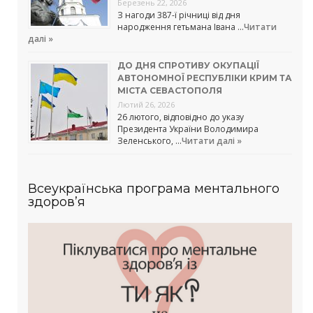
Березень 22, 2026
З нагоди 387-ї річниці від дня
народження гетьмана Івана …
Читати
далі »
ДО ДНЯ СПРОТИВУ ОКУПАЦІЇ
АВТОНОМНОЇ РЕСПУБЛІКИ КРИМ ТА
МІСТА СЕВАСТОПОЛЯ
Лютий 26, 2026
26 лютого, відповідно до указу
Президента України Володимира
Зеленського, …
Читати далі »
Всеукраїнська програма ментального
здоров’я