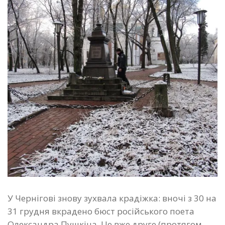
У Чернігові знову зухвала крадіжка: вночі з 30 на
31 грудня вкрадено бюст російського поета
Олександра Пушкіна. Це вже друге (протягом