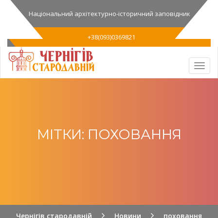
Національний архітектурно-історичний заповідник
+38(093)0369821
МІТКИ: ПОХОВАННЯ
Чернігів стародавній
Новини
поховання