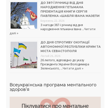
ДО 387-Ї РІЧНИЦІ ВІД ДНЯ
НАРОДЖЕННЯ ГЕТЬМАНА
ПРЕЗЕНТАЦІЯ КНИГИ СЕРГІЯ
ПАВЛЕНКА «ШАБЛЯ ІВАНА МАЗЕПИ
Березень 22, 2026
З нагоди 387-ї річниці від дня
народження гетьмана Івана …
Читати
далі »
ДО ДНЯ СПРОТИВУ ОКУПАЦІЇ
АВТОНОМНОЇ РЕСПУБЛІКИ КРИМ ТА
МІСТА СЕВАСТОПОЛЯ
Лютий 26, 2026
26 лютого, відповідно до указу
Президента України Володимира
Зеленського, …
Читати далі »
Всеукраїнська програма ментального
здоров’я