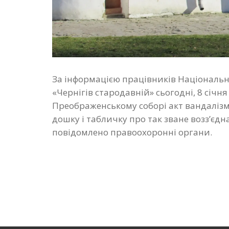
За інформацією працівників Національн
«Чернігів стародавній» сьогодні, 8 січня
Преображенському соборі акт вандаліз
дошку і табличку про так зване возз’єдн
повідомлено правоохоронні органи.