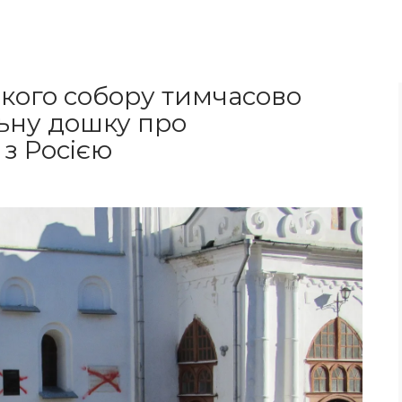
кого собору тимчасово
ьну дошку про
 з Росією