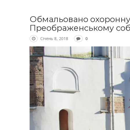
Обмальовано охоронну
Преображенському собо
Січень 8, 2018
0