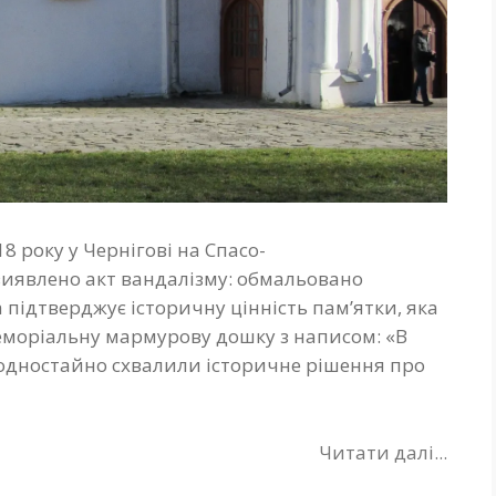
8 року у Чернігові на Спасо-
виявлено акт вандалізму: обмальовано
підтверджує історичну цінність пам’ятки, яка
еморіальну мармурову дошку з написом: «В
ці одностайно схвалили історичне рішення про
Читати далі...