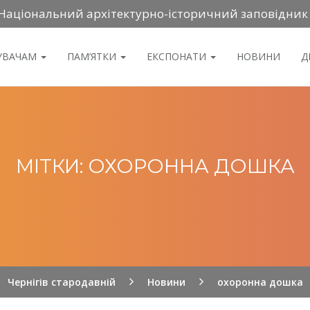
Національний архітектурно-історичний заповідник
ДУВАЧАМ
ПАМ’ЯТКИ
ЕКСПОНАТИ
НОВИНИ
Д
МІТКИ: ОХОРОННА ДОШКА
Чернігів стародавній
Новини
охоронна дошка