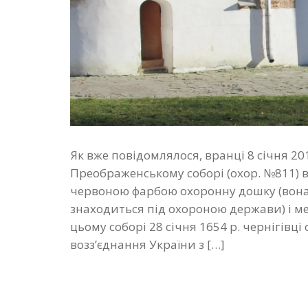
Як вже повідомлялося, вранці 8 січня 201
Преображенському соборі (охор. №811) 
червоною фарбою охоронну дошку (вона 
знаходиться під охороною держави) і м
цьому соборі 28 січня 1654 р. чернігів
возз’єднання України з […]