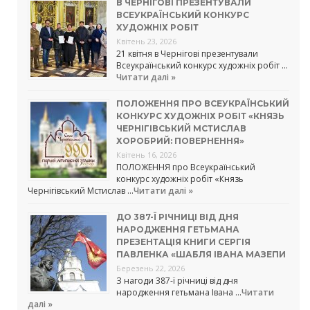
В ЧЕРНІГОВІ ПРЕЗЕНТУВАЛИ
ВСЕУКРАЇНСЬКИЙ КОНКУРС
ХУДОЖНІХ РОБІТ
Квітень 23, 2026
21 квітня в Чернігові презентували
Всеукраїнський конкурс художніх робіт …
Читати далі »
ПОЛОЖЕННЯ ПРО ВСЕУКРАЇНСЬКИЙ
КОНКУРС ХУДОЖНІХ РОБІТ «КНЯЗЬ
ЧЕРНІГІВСЬКИЙ МСТИСЛАВ
ХОРОБРИЙ: ПОВЕРНЕННЯ»
Квітень 16, 2026
ПОЛОЖЕННЯ про Всеукраїнський
конкурс художніх робіт «Князь
Чернігівський Мстислав …
Читати далі »
ДО 387-Ї РІЧНИЦІ ВІД ДНЯ
НАРОДЖЕННЯ ГЕТЬМАНА
ПРЕЗЕНТАЦІЯ КНИГИ СЕРГІЯ
ПАВЛЕНКА «ШАБЛЯ ІВАНА МАЗЕПИ
Березень 22, 2026
З нагоди 387-ї річниці від дня
народження гетьмана Івана …
Читати
далі »