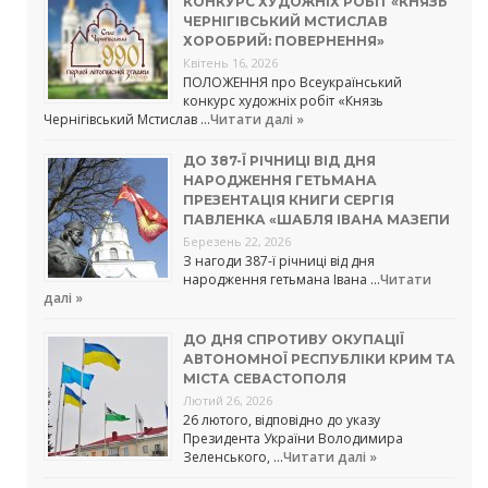
КОНКУРС ХУДОЖНІХ РОБІТ «КНЯЗЬ
ЧЕРНІГІВСЬКИЙ МСТИСЛАВ
ХОРОБРИЙ: ПОВЕРНЕННЯ»
Квітень 16, 2026
ПОЛОЖЕННЯ про Всеукраїнський
конкурс художніх робіт «Князь
Чернігівський Мстислав …
Читати далі »
ДО 387-Ї РІЧНИЦІ ВІД ДНЯ
НАРОДЖЕННЯ ГЕТЬМАНА
ПРЕЗЕНТАЦІЯ КНИГИ СЕРГІЯ
ПАВЛЕНКА «ШАБЛЯ ІВАНА МАЗЕПИ
Березень 22, 2026
З нагоди 387-ї річниці від дня
народження гетьмана Івана …
Читати
далі »
ДО ДНЯ СПРОТИВУ ОКУПАЦІЇ
АВТОНОМНОЇ РЕСПУБЛІКИ КРИМ ТА
МІСТА СЕВАСТОПОЛЯ
Лютий 26, 2026
26 лютого, відповідно до указу
Президента України Володимира
Зеленського, …
Читати далі »