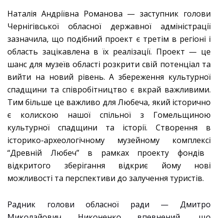
Наталія Андріївна Романова — заступник голови
Чернігівської обласної державної адміністрації
зазначила, що подібний проект є третім в регіоні і
область зацікавлена в їх реалізації. Проект — це
шанс для музеїв області розкрити свій потенціал та
вийти на новий рівень. А збереження культурної
спадщини та співробітництво є вкрай важливими.
Тим більше це важливо для Любеча, який історично
є колискою нашої спільної з Гомельщиною
культурної спадщини та історії. Створення в
історико-археологічному музейному комплекс
і
“Древній Любеч” в рамках проекту фондів
відкритого зберігання відкриє йому нові
можливості та перспективи до залучення туристів.
Радник голови обласної ради — Дмитро
Миколайович Никоненко впевнений, що