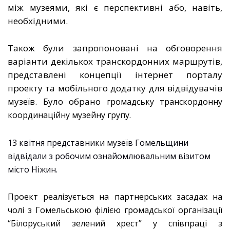
між музеями, які є перспективні або, навіть,
необхідними.
Також були запропоновані на обговорення
варіанти декількох транскордонних маршрутів,
представлені концепції інтернет порталу
проекту та мобільного додатку для відвідувачів
музеїв. Було обрано
громадську транскордонну
координаційну музейну групу.
13 квітня представники музеїв Гомельщини
в
і
двідали з робочим ознайомлювальним візитом
місто Ніжин.
Проект реалізується на партнерських засадах на
чолі з Гомельською філією громадської організації
“Білоруський зелений хрест”
у
співпраці з