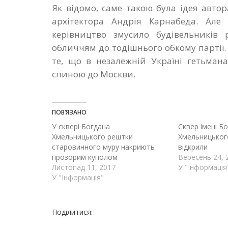
Як відомо, саме такою була ідея автор
архітектора Андрія Карнабеда. Але 
керівництво змусило будівельників 
обличчям до тодішнього обкому партії.
те, що в незалежній Україні гетьман
спиною до Москви.
ПОВ’ЯЗАНО
У сквері Богдана
Сквер імені Б
Хмельницького рештки
Хмельницьког
старовинного муру накриють
відкрили
прозорим куполом
Вересень 24, 
Листопад 11, 2017
У "Інформація
У "Інформація"
Поділитися: