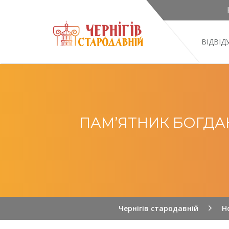
ВІДВІ
ПАМ’ЯТНИК БОГДА
Чернігів стародавній
Н