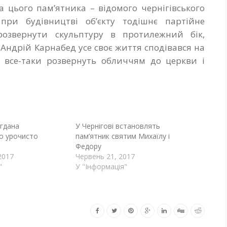
а цього пам’ятника – відомого чернігівського
при будівництві об’єкту тодішнє партійне
розвернути скульптуру в протилежний бік,
 Андрій Карнабед усе своє життя сподівався на
а все-таки розвернуть обличчям до церкви і
огдана
У Чернігові встановлять
о урочисто
пам’ятник святим Михаїлу і
Федору
2017
Червень 21, 2017
"
У "Інформація"