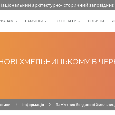
Національний архітектурно-історичний заповідник
ДУВАЧАМ
ПАМ’ЯТКИ
ЕКСПОНАТИ
НОВИНИ
Д
НОВІ ХМЕЛЬНИЦЬКОМУ В ЧЕРН
овини
Інформація
Пам’ятник Богданові Хмельниц