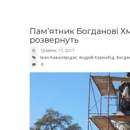
Пам’ятник Богданові Х
розвернуть
Травень 17, 2017
Іван Кавалерідзе
,
Андрій Карнабід
,
Богда
0