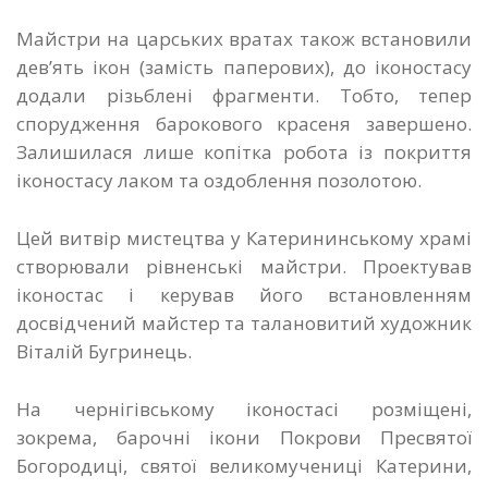
Майстри на царських вратах також встановили
дев’ять ікон (замість паперових), до іконостасу
додали різьблені фрагменти. Тобто, тепер
спорудження барокового красеня завершено.
Залишилася лише копітка робота із покриття
іконостасу лаком та оздоблення позолотою.
Цей витвір мистецтва у Катерининському храмі
створювали рівненські майстри. Проектував
іконостас і керував його встановленням
досвідчений майстер та талановитий художник
Віталій Бугринець.
На чернігівському іконостасі розміщені,
зокрема, барочні ікони Покрови Пресвятої
Богородиці, святої великомучениці Катерини,