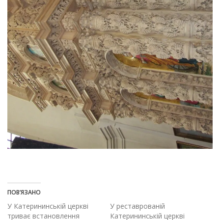
ПОВ’ЯЗАНО
У Катерининській церкві
У реставрованій
триває встановлення
Катерининській церкві