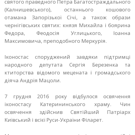
святого праведного Петра Багатостраждального
(Калнишевського), останнього кошового
отамана Запорізької Січі, а також образи
чернігівських святих: князя Михайла і боярина
Федора, Феодосія Углицького, Іоанна
Максимовича, преподобного Меркурія.
Іконостас споруджений завдяки підтримці
народного депутата Сергія Березенка та
ктиторства відомого мецената і громадського
діяча Андрія Мацоли.
7 грудня 2016 року відбулося освячення
іконостасу Катерининського храму. Чин
освячення здійснив Святійший Патріарх
Київський і всієї Руси-України Філарет.