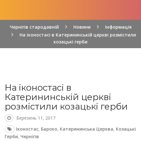
Чернігів стародавній
Новини
Інформація
На іконостасі в Катерининській церкві розмістили
козацькі герби
На іконостасі в
Катерининській церкві
розмістили козацькі герби
Березень 11, 2017
Іконостас
,
Бароко
,
Катерининська Церква
,
Козацькі
Герби
,
Чернігів