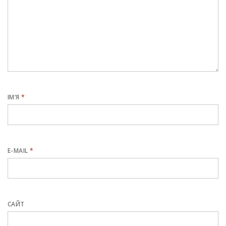
ІМ’Я
*
E-MAIL
*
САЙТ