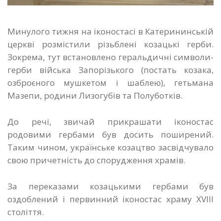
Минулого тижня на іконостасі в Катерининській
церкві розмістили різьблені козацькі герби.
Зокрема, тут встановлено геральдичні символи-
герби війська Запорізького (постать козака,
озброєного мушкетом і шаблею), гетьмана
Мазепи, родини Лизогубів та Полуботків.
До речі, звичай прикрашати іконостас
родовими гербами був досить поширений.
Таким чином, українське козацтво засвідчувало
свою причетність до спорудження храмів.
За переказами козацькими гербами був
оздоблений і первинний іконостас храму ХVІІІ
століття.