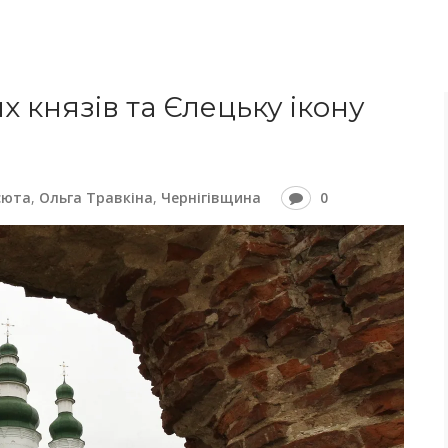
х князів та Єлецьку ікону
сюта
,
Ольга Травкіна
,
Чернігівщина
0