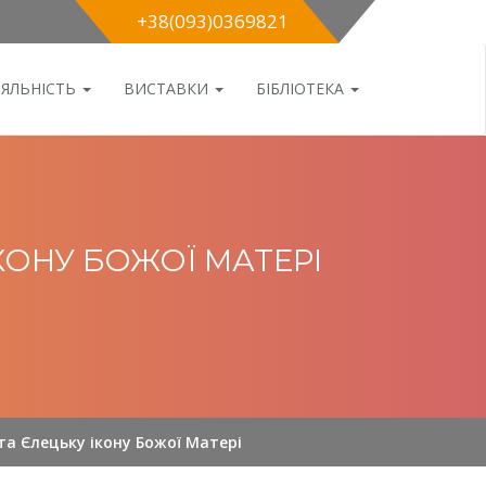
+38(093)0369821
ІЯЛЬНІСТЬ
ВИСТАВКИ
БІБЛІОТЕКА
ІКОНУ БОЖОЇ МАТЕРІ
 та Єлецьку ікону Божої Матері