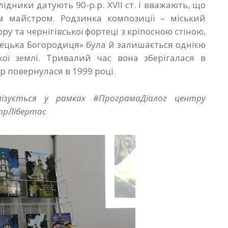
лідники датують 90-р.р. Х
V
ІІ ст. і вважають, що
 майстром. Родзинка композиції – міський
ру та чернігівської фортеці з кріпосною стіною,
лецька Богородиця» була й залишається однією
ої землі. Тривалий час вона зберігалася в
р повернулася в 1999 році.
лізується у рамках #ПрограмаДіалог центру
трЛібертас