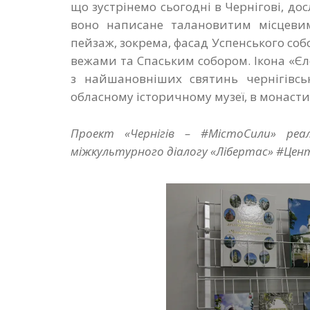
що зустрінемо сьогодні в Чернігові, дос
воно написане талановитим місцевим
пейзаж, зокрема, фасад Успенського собо
вежами та Спаським собором. Ікона «Є
з найшановніших святинь чернігівськ
обласному історичному музеї, в монасти
Проект «Чернігів – #МістоСили» реа
міжкультурного діалогу «Лібертас» #Цен