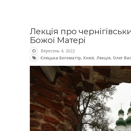
Лекція про чернігівськи
Божої Матері
Вересень 4, 2022
Єлецька Богоматір
,
Князі
,
Лекція
,
Олег Ва