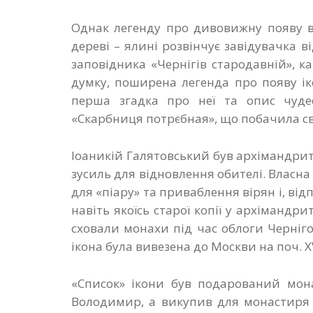
Однак легенду про дивовижну появу в 
дереві – ялині розвінчує завідувачка в
заповідника «Чернігів стародавній», к
думку, поширена легенда про появу ік
перша згадка про неї та опис чудес
«Скарбниця потрєбная», що побачила сві
Іоаникій Галятовський був архімандри
зусиль для відновлення обителі. Власн
для «піару» та приваблення вірян і, відп
навіть якоїсь старої копії у архімандри
сховали монахи під час облоги Черніг
ікона була вивезена до Москви на поч. Х
«Список» ікони був подарований мона
Володимир, а викупив для монастиря 