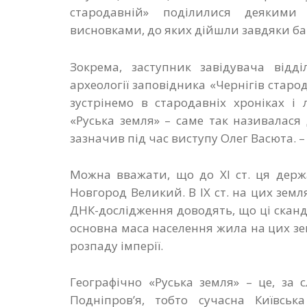
стародавній» поділилися деяким
висновками, до яких дійшли завдяки ба
Зокрема, заступник завідувача відд
археології заповідника «Чернігів старо
зустрінемо в стародавніх хроніках і 
«Руська земля» – саме так називалася
зазначив під час виступу Олег Васюта. – 
Можна вважати, що до ХІ ст. ця держа
Новгород Великий. В ІХ ст. на цих зем
ДНК-дослідження доводять, що ці сканд
основна маса населення жила на цих землях
розпаду імперії.
Географічно «Руська земля» – це, за
Подніпров’я, тобто сучасна Київськ