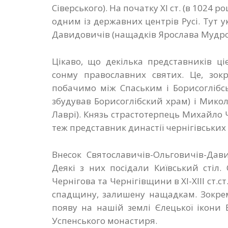
Сіверського). На початку ХІ ст. (в 1024 р
одним із державних центрів Русі. Тут 
Давидовичів (нащадків Ярослава Мудро
Цікаво, що декілька представників ці
сонму православних святих. Це, зокр
побачимо між Спаським і Борисоглібс
збудував Борисоглібский храм) і Мико
Лаврі). Князь страстотерпець Михайло Ч
теж представник династії чернігівських 
Внесок Святославичів-Ольговичів-Дав
Деякі з них посідали Київський стіл
Чернігова та Чернігівщини в ХІ-ХІІІ ст.с
спадщину, залишену нащадкам. Зокрем
появу на нашій землі Єлецької ікони 
Успенського монастиря.