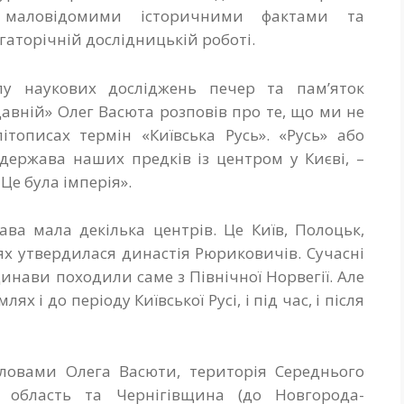
и маловідомими історичними фактами та
гаторічній дослідницькій роботі.
ілу наукових досліджень печер та пам’яток
давній» Олег Васюта розповів про те, що ми не
літописах термін «Київська Русь». «Русь» або
 держава наших предків із центром у Києві, –
Це була імперія».
ва мала декілька центрів. Це Київ, Полоцьк,
лях утвердилася династія Рюриковичів. Сучасні
инави походили саме з Північної Норвегії. Але
 і до періоду Київської Русі, і під час, і після
 словами Олега Васюти, територія Середнього
а область та Чернігівщина (до Новгорода-