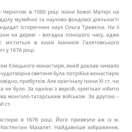
Чернігові в 1060 році ікони Божої Матері на
ідділу музейної та науково-фондової діяльності
андидат історичних наук Ольга Травкіна. На її
они на дереві – вигадка пізнішого часу, адже
 міститься в книзі Іоаникія Галятовського
т у 1676 році.
том Єлецького монастиря, який доклав чимало
а чудотворна святиня була потрібна монастирю
овідно, прибутків. Але оригіналу ікони ХІ ст. чи
та не було. За однією з версій, оригінал нібито
ова монголо-татарським військом. За другою –
V
І ст.
стирю в 1676 році. Його привезли аж із м.
Костянтин Мазапет. Найдавніше зображення,