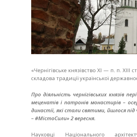
«Чернігівське князівство ХІ — п. п. ХІІІ 
складова традиції української державно
Про діяльність чернігівських князів пері
меценатів і патронів монастирів – осе
династії, які стали святими, йшлося під 
– #МістоСили» 2 вересня.
Науковці Національного архітект