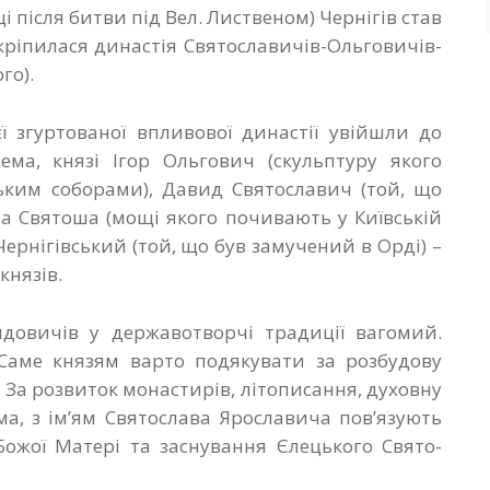
оці після битви під Вел. Лиственом) Чернігів став
укріпилася династія Святославичів-Ольговичів-
го).
єї згуртованої впливової династії увійшли до
ема, князі Ігор Ольгович (скульптуру якого
ьким соборами), Давид Святославич (той, що
ла Святоша (мощі якого почивають у Київській
ернігівський (той, що був замучений в Орді) –
князів.
идовичів у державотворчі традиції вагомий.
. Саме князям варто подякувати за розбудову
т. За розвиток монастирів, літописання, духовну
а, з ім’ям Святослава Ярославича пов’язують
Божої Матері та заснування Єлецького Свято-