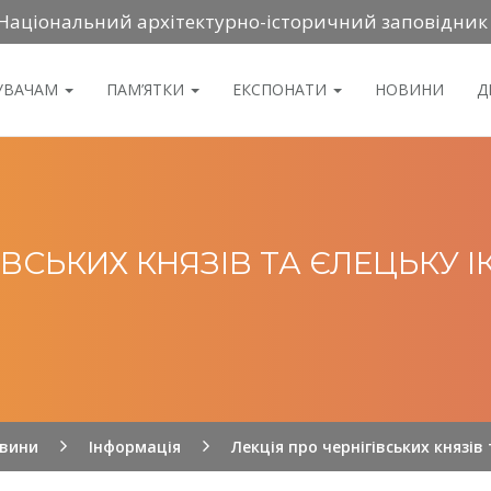
Національний архітектурно-історичний заповідник
ДУВАЧАМ
ПАМ’ЯТКИ
ЕКСПОНАТИ
НОВИНИ
Д
ІВСЬКИХ КНЯЗІВ ТА ЄЛЕЦЬКУ 
вини
Інформація
Лекція про чернігівських князів