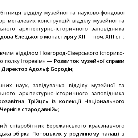
бітниця відділу музейної та науково-фондової
ор металевих конструкцій відділу музейної та
ьного архітектурно-історичного заповідника
дова Єлецького монастиря у ХІІ
—
поч. ХІІІ ст.
;
вчим відділом Новгород-Сіверського історико-
о полку Ігоревім»
—
Розвиток музейної справи
. Директор Адольф Бородін
;
них наук, завідувачка відділу музейної та
ьного архітектурно-історичного заповідника
озавітна Трійця» із колекції
Національного
Чернігів стародавній»
;
ий співробітник Бережанського краєзнавчого
цька збірка Потоцьких у родинному палаці в