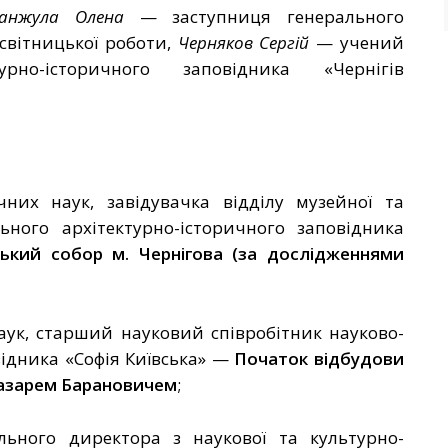
анжула Олена
—
заступниця генерального
світницької роботи,
Черняков Сергій
—
учений
урно-історичного заповідника «Чернігів
них наук, завідувачка відділу музейної та
ьного архітектурно-історичного заповідника
ський собор м. Чернігова (за дослідженнями
ук, старший науковий співробітник науково-
ідника «Софія Київська»
—
Початок відбудови
Лазарем Барановичем
;
льного директора з наукової та культурно-