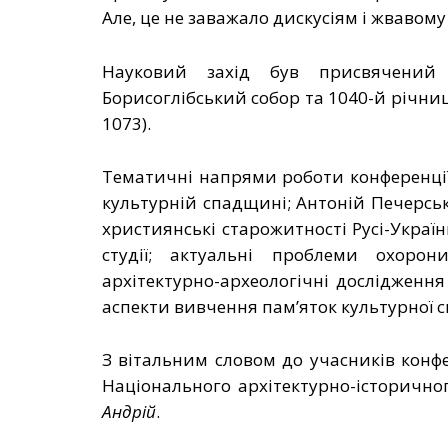
Але, це не заважало дискусіям і жвавом
Науковий захід був присвячений
Борисоглібський собор та 1040-й річниц
1073)
.
Тематичні напрями роботи конференції:
культурній спадщині; Антоній Печерсь
християнські старожитності Русі-України
студії; актуальні проблеми охорон
архітектурно-археологічні дослідження 
аспекти вивчення пам’яток культурної 
З вітальним словом до учасників конфе
Національного архітектурно-історично
Андрій
.