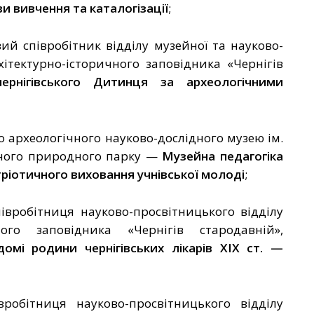
и вивчення та каталогізації
;
й співробітник відділу музейної та
науково-
ітектурно-історичного заповідника «Чернігів
ернігівського Дитинця за археологічними
 археологічного науково-дослідного музею ім.
ьного природного парку
—
Музейна педагогіка
ріотичного виховання учнівської молоді
;
івробітниця науково-просвітницького відділу
чного заповідника «Чернігів стародавній»
,
домі родини чернігівських лікарів ХІХ ст.
—
обітниця науково-просвітницького відділу