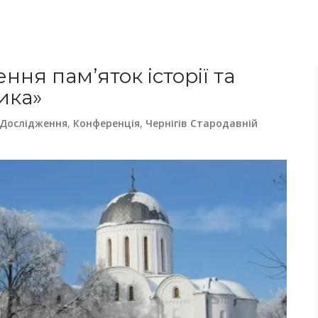
ння пам’яток історії та
тика»
Дослідження
,
Конференція
,
Чернігів Стародавній