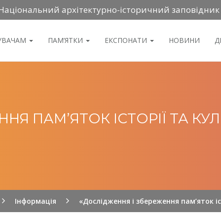
Національний архітектурно-історичний заповідник
ДУВАЧАМ
ПАМ’ЯТКИ
ЕКСПОНАТИ
НОВИНИ
Д
НЯ ПАМ’ЯТОК ІСТОРІЇ ТА КУЛЬ
Інформація
«Дослідження і збереження пам’яток іс