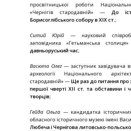
просвітницької роботи
Національн
«Чернігів стародавній»
—
До іст
Борисоглібського собору в ХІХ ст.
;
Ситий Юрій
—
науковий співроб
заповідника «Гетьманська столиця
давньоруський час
;
Васюта Олег
—
заступник
завідувача в
археології
Національного архітек
стародавній»
—
Ще раз до питання про 
першої чверті
ХІІ
ст
. та обставини і 
творців
;
Гейда Ольга
—
кандидатка історичних
обласного історичного музею імені Вас
Любеча і Чернігова литовсько-польсько