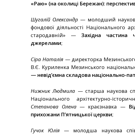
«Раю» (на околиці Бережан): перспектив
Шугалій Олександр
—
молодший наукови
фондової діяльності
Національного арх
стародавній»
—
Західна частина ч
джерелами
;
Сіра
Наталія
—
директорка Мезинського
В.Є. Куриленка Мезинського націонал
—
невід’ємна складова національно-пат
Нижник Людмила
—
старш
а
науков
а
сп
Національного архітектурно-істори
Степанова Олена
— краєзнавка
—
Ві
прихожани П’ятницької церкви
;
Гучок Юлія
—
молодша наукова співр