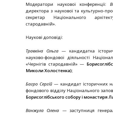
Модератори наукової конференції:
В
директора з наукової та культурно-про
секретар
Національного архітект
стародавній».
Наукові доповіді:
Травкіна Ольга
—
кандидатка історич
науково-фондової діяльності
Націонал
«Чернігів стародавній»
—
Борисогліб
Миколи Холостенка)
;
Багро
Сергій
—
кандидат історичних на
фондового відділу Національного запов
Борисоглібського собору і монастиря 
Ванжула Олена
—
заступниця генера