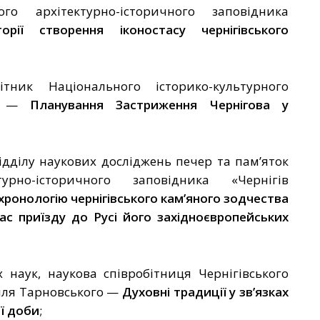
ого архітектурно-історичного заповідника
орії створення іконостасу чернігівського
ітник Національного історико-культурного
»
—
Планування Застриження Чернігова у
ідділу наукових досліджень печер та пам’яток
турно-історичного заповідника «Чернігів
хронологію чернігівського кам’яного зодчества
час приїзду до Русі його західноєвропейських
 наук, наукова співробітниця Чернігівського
иля Тарновського
—
Духовні традиції у зв’язках
ї доби
;