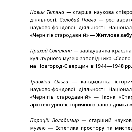
Новик
Тетяна
—
старша наукова співро
діяльності
,
Солобай Павло
—
реставрат
науково-фондової діяльності
Націонал
«Чернігів стародавній» —
Житлова забу
Приход Світлана
—
завідувачка краєзна
культурного музею-заповідника «Слово 
на Новгород-Сіверщині в 1944
—
1948 рр
Травкіна Ольга
—
кандидатка історич
науково-фондової діяльності
Націонал
«Чернігів стародавній»
—
І
кона «Стар
архітектурно-історичного заповідника «
Парацій Володимир
—
старший науков
музею
—
Естетика простору та мисте