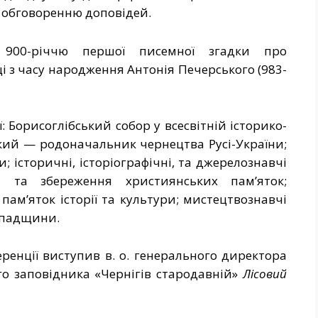
у обговоренню доповідей.
 900-річчю першої писемної згадки про
і з часу народження Антонія Печерського (983-
 Борисоглібський собор у всесвітній історико-
кий — родоначальник чернецтва Русі-України;
; історичні, історіографічні, та джерелознавчі
и та збереження християнських пам’яток;
пам’яток історії та культури; мистецтвознавчі
спадщини.
ренції виступив в. о. генерального директора
го заповідника «Чернігів стародавній»
Лісовий