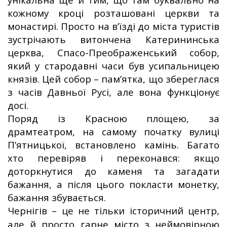
кожному кроці розташовані церкви та
монастирі. Просто на в’їзді до міста туристів
зустрічають витончена Катерининська
церква, Спасо-Преображенський собор,
який у стародавні часи був усипальницею
князів. Цей собор – пам’ятка, що збереглася
з часів Давньої Русі, але вона функціонує
досі.
Поряд із Красною площею, за
драмтеатром, на самому початку вулиці
П’ятницької, встановлено камінь. Багато
хто перевіряв і переконався: якщо
доторкнутися до каменя та загадати
бажання, а після цього покласти монетку,
бажання збувається.
Чернігів – це не тільки історичний центр,
але й просто гарне місто з неймовірною