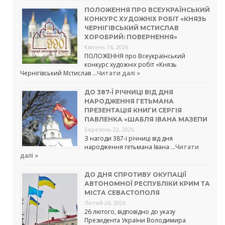
ПОЛОЖЕННЯ ПРО ВСЕУКРАЇНСЬКИЙ
КОНКУРС ХУДОЖНІХ РОБІТ «КНЯЗЬ
ЧЕРНІГІВСЬКИЙ МСТИСЛАВ
ХОРОБРИЙ: ПОВЕРНЕННЯ»
Квітень 16, 2026
ПОЛОЖЕННЯ про Всеукраїнський
конкурс художніх робіт «Князь
Чернігівський Мстислав …
Читати далі »
ДО 387-Ї РІЧНИЦІ ВІД ДНЯ
НАРОДЖЕННЯ ГЕТЬМАНА
ПРЕЗЕНТАЦІЯ КНИГИ СЕРГІЯ
ПАВЛЕНКА «ШАБЛЯ ІВАНА МАЗЕПИ
Березень 22, 2026
З нагоди 387-ї річниці від дня
народження гетьмана Івана …
Читати
далі »
ДО ДНЯ СПРОТИВУ ОКУПАЦІЇ
АВТОНОМНОЇ РЕСПУБЛІКИ КРИМ ТА
МІСТА СЕВАСТОПОЛЯ
Лютий 26, 2026
26 лютого, відповідно до указу
Президента України Володимира