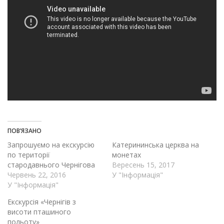
ПОВ’ЯЗАНО
Запрошуємо на екскурсію
Катерининська церква на
по території
монетах
стародавнього Чернігова
Вересень 15, 2017
Червень 22, 2016
У "Інформація"
У "Інформація"
Екскурсія «Чернігів з
висоти пташиного
польоту»