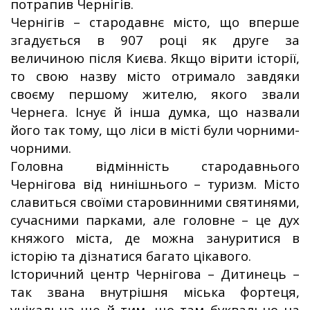
потрапив Чернігів.
Чернігів – стародавнє місто, що вперше
згадується в 907 році як друге за
величиною після Києва. Якщо вірити історії,
то свою назву місто отримало завдяки
своєму першому жителю, якого звали
Чернега. Існує й інша думка, що назвали
його так тому, що ліси в місті були чорними-
чорними.
Головна відмінність стародавнього
Чернігова від нинішнього – туризм. Місто
славиться своїми старовинними святинями,
сучасними парками, але головне – це дух
княжого міста, де можна зануритися в
історію та дізнатися багато цікавого.
Історичний центр Чернігова – Дитинець –
так звана внутрішня міська фортеця,
унікальна ще й тим, що там буквально на