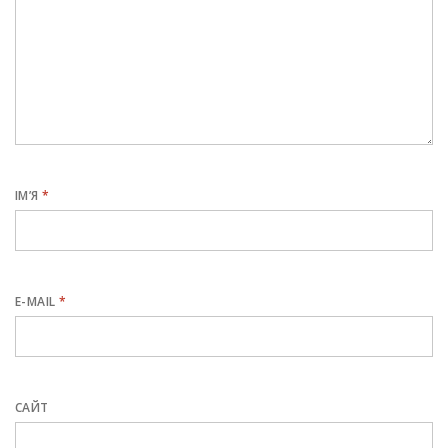
ІМ’Я
*
E-MAIL
*
САЙТ