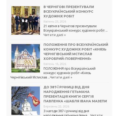
В ЧЕРНІГОВІ ПРЕЗЕНТУВАЛИ
ВСЕУКРАЇНСЬКИЙ КОНКУРС
ХУДОЖНІХ РОБІТ
Квітень 23, 2026
21 квітня в Чернігові презентували
Всеукраїнський конкурс художніх робіт …
Читати далі »
ПОЛОЖЕННЯ ПРО ВСЕУКРАЇНСЬКИЙ
КОНКУРС ХУДОЖНІХ РОБІТ «КНЯЗЬ
ЧЕРНІГІВСЬКИЙ МСТИСЛАВ
ХОРОБРИЙ: ПОВЕРНЕННЯ»
Квітень 16, 2026
ПОЛОЖЕННЯ про Всеукраїнський
конкурс художніх робіт «Князь
Чернігівський Мстислав …
Читати далі »
ДО 387-Ї РІЧНИЦІ ВІД ДНЯ
НАРОДЖЕННЯ ГЕТЬМАНА
ПРЕЗЕНТАЦІЯ КНИГИ СЕРГІЯ
ПАВЛЕНКА «ШАБЛЯ ІВАНА МАЗЕПИ
Березень 22, 2026
З нагоди 387-ї річниці від дня
народження гетьмана Івана …
Читати