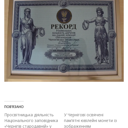
ПОВ’ЯЗАНО
Просвітницька діяльність
У Чернігові освячені
Національного заповідника
пам’ятні ювілейні монети із
«Чернігів стародавній» у
зображенням