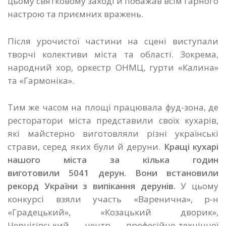
цьому святковому заході й побажав всім гарного
настрою та приємних вражень.
Після урочистої частини на сцені виступали
творчі колективи міста та області. Зокрема,
народний хор, оркестр ОНМЦ, гурти «Калина»
та «Гармоніка».
Тим же часом на площі працювала фуд-зона, де
ресторатори міста представили своїх кухарів,
які майстерно виготовляли різні українські
страви, серед яких були й деруни.
Кращі кухарі
нашого міста за кілька годин
виготовили 5041 дерун. Вони
встановили
рекорд України з випікання дерунів.
У цьому
конкурсі взяли участь «Варенична», р-н
«Градецький», «Козацький дворик»,
Чернігівський центр професійно-технічної