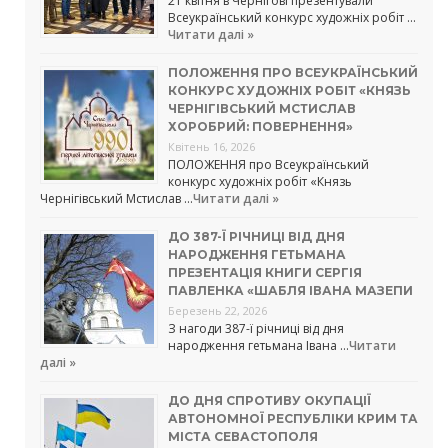
21 квітня в Чернігові презентували
Всеукраїнський конкурс художніх робіт …
Читати далі »
ПОЛОЖЕННЯ ПРО ВСЕУКРАЇНСЬКИЙ
КОНКУРС ХУДОЖНІХ РОБІТ «КНЯЗЬ
ЧЕРНІГІВСЬКИЙ МСТИСЛАВ
ХОРОБРИЙ: ПОВЕРНЕННЯ»
Квітень 16, 2026
ПОЛОЖЕННЯ про Всеукраїнський
конкурс художніх робіт «Князь
Чернігівський Мстислав …
Читати далі »
ДО 387-Ї РІЧНИЦІ ВІД ДНЯ
НАРОДЖЕННЯ ГЕТЬМАНА
ПРЕЗЕНТАЦІЯ КНИГИ СЕРГІЯ
ПАВЛЕНКА «ШАБЛЯ ІВАНА МАЗЕПИ
Березень 22, 2026
З нагоди 387-ї річниці від дня
народження гетьмана Івана …
Читати
далі »
ДО ДНЯ СПРОТИВУ ОКУПАЦІЇ
АВТОНОМНОЇ РЕСПУБЛІКИ КРИМ ТА
МІСТА СЕВАСТОПОЛЯ