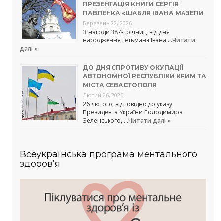
ПРЕЗЕНТАЦІЯ КНИГИ СЕРГІЯ
ПАВЛЕНКА «ШАБЛЯ ІВАНА МАЗЕПИ
Березень 22, 2026
З нагоди 387-ї річниці від дня
народження гетьмана Івана …
Читати
далі »
ДО ДНЯ СПРОТИВУ ОКУПАЦІЇ
АВТОНОМНОЇ РЕСПУБЛІКИ КРИМ ТА
МІСТА СЕВАСТОПОЛЯ
Лютий 26, 2026
26 лютого, відповідно до указу
Президента України Володимира
Зеленського, …
Читати далі »
Всеукраїнська програма ментального
здоров’я