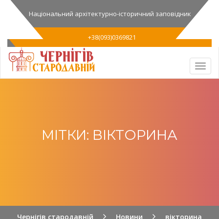
Національний архітектурно-історичний заповідник
+38(093)0369821
МІТКИ: ВІКТОРИНА
Чернігів стародавній
Новини
вікторина