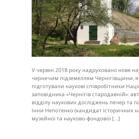
У червні 2018 року надруковано нове н
чернечим підземеллям Чернігівщини, як
підготували наукові співробітники Нац
заповідника «Чернігів стародавній»: ав
відділу наукових досліджень печер та па
Інни Непотенко (кандидат історичних н
музейної та науково-фондової […]