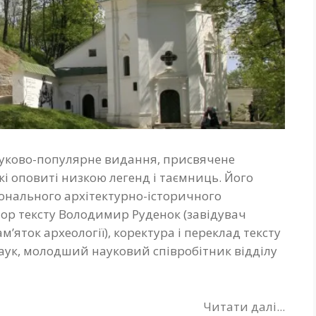
ауково-популярне видання, присвячене
і оповиті низкою легенд і таємниць. Його
іонального архітектурно-історичного
тор тексту Володимир Руденок (завідувач
м’яток археології), коректура і переклад тексту
аук, молодший науковий співробітник відділу
Читати далі...