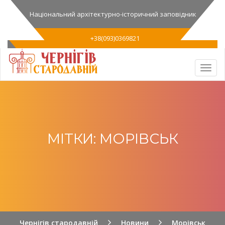
Національний архітектурно-історичний заповідник
+38(093)0369821
МІТКИ: МОРІВСЬК
Чернігів стародавній
Новини
Морівськ