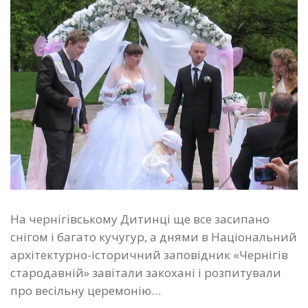
На чернігівському Дитинці ще все засипано
снігом і багато кучугур, а днями в Національний
архітектурно-історичний заповідник «Чернігів
стародавній» завітали закохані і розпитували
про весільну церемонію…