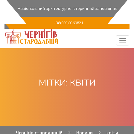
Національний архітектурно-історичний заповідник
+38(093)0369821
МІТКИ: КВІТИ
Чернігів стародавній
Новини
квіти