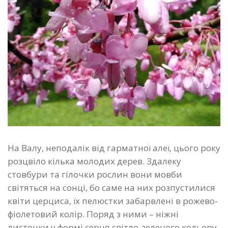
На Валу, неподалік від гарматної алеї, цього року
розцвіло кілька молодих дерев. Здалеку
стовбури та гілочки рослин вони мовби
світяться на сонці, бо саме на них розпустилися
квіти церциса, їх пелюстки забарвлені в рожево-
фіолетовий колір. Поряд з ними – ніжні
листочки у формі серця світло-зеленого кольору.