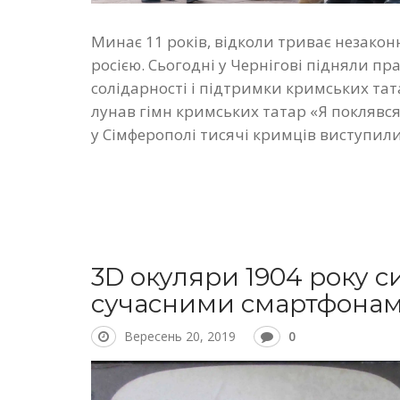
Минає 11 років, відколи триває незакон
росією. Сьогодні у Чернігові підняли п
солідарності і підтримки кримських тат
лунав гімн кримських татар «Я поклявся
у Сімферополі тисячі кримців виступили
3D окуляри 1904 року с
сучасними смартфона
Вересень 20, 2019
0