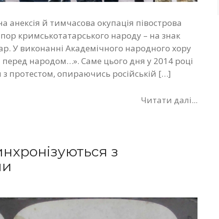
на анексія й тимчасова окупація півострова
рапор кримськотатарського народу – на знак
ар. У виконанні Академічного народного хору
 перед народом…». Саме цього дня у 2014 році
 з протестом, опираючись російській […]
Читати далі...
инхронізуються з
ми