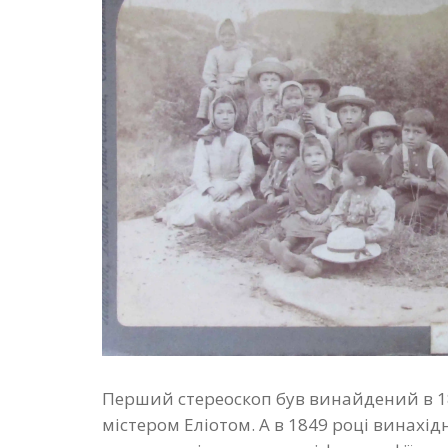
Перший стереоскоп був винайдений в 1
містером Еліотом. А в 1849 році винахі