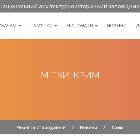
Національний архітектурно-історичний заповідник
ДУВАЧАМ
ПАМ’ЯТКИ
ЕКСПОНАТИ
НОВИНИ
Д
МІТКИ: КРИМ
Чернігів стародавній
Новини
Крим