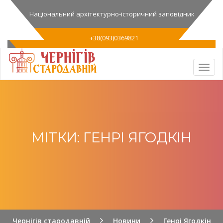
Національний архітектурно-історичний заповідник
+38(093)0369821
МІТКИ: ГЕНРІ ЯГОДКІН
Чернігів стародавній
Новини
Генрі Ягодкін