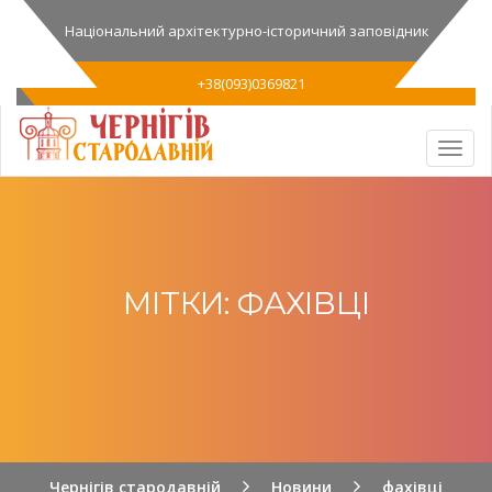
Національний архітектурно-історичний заповідник
+38(093)0369821
МІТКИ: ФАХІВЦІ
Чернігів стародавній
Новини
фахівці