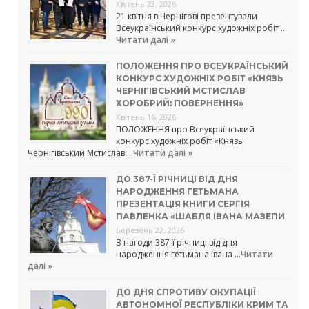
Квітень 23, 2026
21 квітня в Чернігові презентували
Всеукраїнський конкурс художніх робіт …
Читати далі »
ПОЛОЖЕННЯ ПРО ВСЕУКРАЇНСЬКИЙ
КОНКУРС ХУДОЖНІХ РОБІТ «КНЯЗЬ
ЧЕРНІГІВСЬКИЙ МСТИСЛАВ
ХОРОБРИЙ: ПОВЕРНЕННЯ»
Квітень 16, 2026
ПОЛОЖЕННЯ про Всеукраїнський
конкурс художніх робіт «Князь
Чернігівський Мстислав …
Читати далі »
ДО 387-Ї РІЧНИЦІ ВІД ДНЯ
НАРОДЖЕННЯ ГЕТЬМАНА
ПРЕЗЕНТАЦІЯ КНИГИ СЕРГІЯ
ПАВЛЕНКА «ШАБЛЯ ІВАНА МАЗЕПИ
Березень 22, 2026
З нагоди 387-ї річниці від дня
народження гетьмана Івана …
Читати
далі »
ДО ДНЯ СПРОТИВУ ОКУПАЦІЇ
АВТОНОМНОЇ РЕСПУБЛІКИ КРИМ ТА