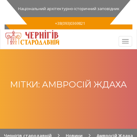
Національний архітектурно-історичний заповідник
+38(093)0369821
МІТКИ: АМВРОСІЙ ЖДАХА
Чернігів стародавній
Новини
Амвросій Ждаха