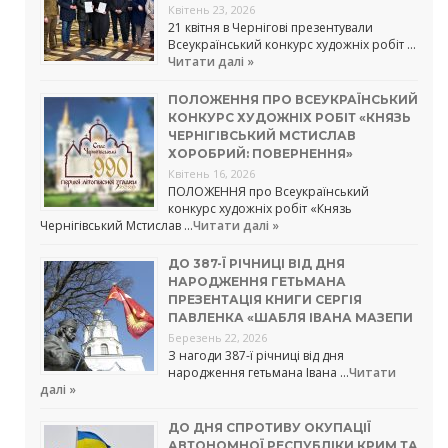
Квітень 23, 2026
21 квітня в Чернігові презентували
Всеукраїнський конкурс художніх робіт …
Читати далі »
ПОЛОЖЕННЯ ПРО ВСЕУКРАЇНСЬКИЙ
КОНКУРС ХУДОЖНІХ РОБІТ «КНЯЗЬ
ЧЕРНІГІВСЬКИЙ МСТИСЛАВ
ХОРОБРИЙ: ПОВЕРНЕННЯ»
Квітень 16, 2026
ПОЛОЖЕННЯ про Всеукраїнський
конкурс художніх робіт «Князь
Чернігівський Мстислав …
Читати далі »
ДО 387-Ї РІЧНИЦІ ВІД ДНЯ
НАРОДЖЕННЯ ГЕТЬМАНА
ПРЕЗЕНТАЦІЯ КНИГИ СЕРГІЯ
ПАВЛЕНКА «ШАБЛЯ ІВАНА МАЗЕПИ
Березень 22, 2026
З нагоди 387-ї річниці від дня
народження гетьмана Івана …
Читати
далі »
ДО ДНЯ СПРОТИВУ ОКУПАЦІЇ
АВТОНОМНОЇ РЕСПУБЛІКИ КРИМ ТА