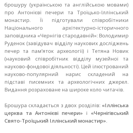
брошуру (українською та англійською мовами)
про Антонієві печери та Троїцько-Іллінський
монастир. Її підготували співробітники
Національного архітектурно-історичного
заповідника «Чернігів стародавній»: Володимир
Руденок (завідувач відділу наукових досліджень
печер та пам’яток археології) і Тетяна Новик
(науковий співробітник відділу музейної та
науково-фондової діяльності). Цей ілюстрований
науково-популярний нарис складений на
підставі писемних та археологічних джерел.
Видання розраховане на широке коло читачів.
Брошура складається з двох розділів:
«Іллінська
церква та Антонієві печери»
і
«Чернігівський
Свято-Троїцький Іллінський монастир»
.