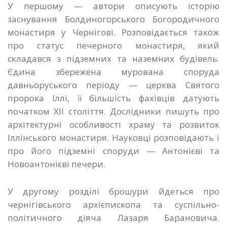
У першому — автори описують історію
заснування Болдиногорського Богородичного
монастиря у Чернігові. Розповідається також
про статус печерного монастиря, який
складався з підземних та наземних будівель.
Єдина збережена мурована споруда
давньоруського періоду — церква Святого
пророка Іллі, її більшість фахівців датують
початком ХІІ століття. Дослідники пишуть про
архітектурні особливості храму та розвиток
Іллінського монастиря. Науковці розповідають і
про його підземні споруди — Антонієві та
Новоантонієві печери.
У другому розділі брошури йдеться про
чернігівського архієпископа та суспільно-
політичного діяча Лазаря Барановича.