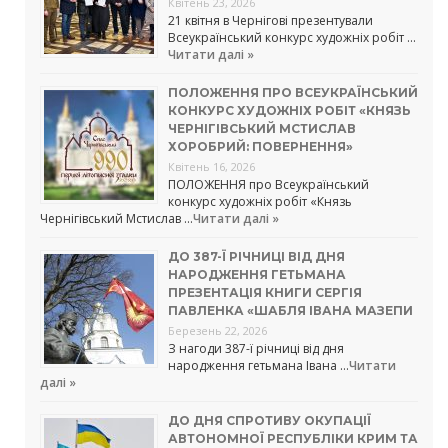
Квітень 23, 2026
21 квітня в Чернігові презентували
Всеукраїнський конкурс художніх робіт …
Читати далі »
ПОЛОЖЕННЯ ПРО ВСЕУКРАЇНСЬКИЙ
КОНКУРС ХУДОЖНІХ РОБІТ «КНЯЗЬ
ЧЕРНІГІВСЬКИЙ МСТИСЛАВ
ХОРОБРИЙ: ПОВЕРНЕННЯ»
Квітень 16, 2026
ПОЛОЖЕННЯ про Всеукраїнський
конкурс художніх робіт «Князь
Чернігівський Мстислав …
Читати далі »
ДО 387-Ї РІЧНИЦІ ВІД ДНЯ
НАРОДЖЕННЯ ГЕТЬМАНА
ПРЕЗЕНТАЦІЯ КНИГИ СЕРГІЯ
ПАВЛЕНКА «ШАБЛЯ ІВАНА МАЗЕПИ
Березень 22, 2026
З нагоди 387-ї річниці від дня
народження гетьмана Івана …
Читати
далі »
ДО ДНЯ СПРОТИВУ ОКУПАЦІЇ
АВТОНОМНОЇ РЕСПУБЛІКИ КРИМ ТА