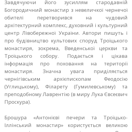
Завдячуючи його зусиллям стародавній
Богородичний монастир з невеличкої чернечої
обителі перетворився на чудовий
архітектурний комплекс, духовний і культурний
центр Лівобережної України. Автори пишуть і
про будівництво культових споруд Троїцького
монастиря, зокрема, Введенської церкви та
Троїцького собору. Подається і цікава
інформація про поховання на території
монастиря. Значна увага приділяється
чернігівським архієпископам Феодосію
(Углицькому), Філарету (Гумилевському) та
преподобному Лаврентію (в миру Лука Євсеєвич
Проскура).
Брошура «Антонієві печери та Троїцько-
Іллінський монастир» користується великою