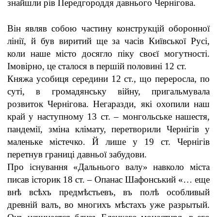
знайшли рів Передгороддя давнього Чернігова.
Він являв собою частину конструкцій оборонної
лінії, й був виритий ще за часів Київської Русі,
коли наше місто досягло піку своєї могутності.
Імовірно, це сталося в першій половині 12 ст.
Княжа усобиця середини 12 ст., що переросла, по
суті, в громадянську війну, пригальмувала
розвиток Чернігова. Негаразди, які охопили наш
край у наступному 13 ст. – монгольське нашестя,
пандемії, зміна клімату, перетворили Чернігів у
маленьке містечко. Й лише у 19 ст. Чернігів
перетнув границі давньої забудови.
Про існування «Дальнього валу» навколо міста
писав історик 18 ст. – Опанас Шафонський «… еще
внѣ всѣхъ предмѣстьевъ, въ полѣ особливый
древнiй валъ, во многихъ мѣстахъ уже разрытый.