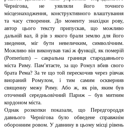
Чернігова, не уявляли його точного
місцезнаходження, конструктивного влаштування
та часу створення. До моменту знахідки рову,
автор цього тексту припускав, що можливо
дальній вал, й рів з якого брали землю для його
зведення, міг бути невеличким, символічним.
Можливо він виконував такі ж функції, як померій
(Pomerium) – сакральна границя стародавнього
міста Риму. Пам’ятаєте, за що Ромул вбив свого
брата Рема? За те що той перескочив через рівчак
виораний Ромулом, і тим самим осквернив
священну межу Риму. Або ж, як рів, яким був
оточений середньовічний Париж – був митним
кордоном міста.
Однак розкопки показали, що Передгороддя
давнього Чернігова було обведене справжнім
оборонним ровом. У давнину в цьому місці рівень