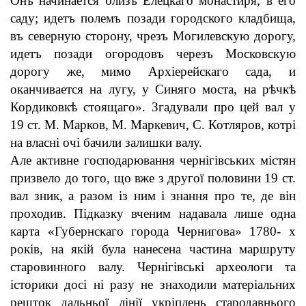
Онъ начинается близъ Елецкаго монастиря, в его
саду; идетъ полемъ позади городского кладбища,
въ северную сторону, чрезъ Могилевскую дорогу,
идетъ позади огородовъ черезъ Московскую
дорогу же, мимо Архiерейскаго сада, и
оканчивается на лугу, у Синяго моста, на рѣчкѣ
Кордиковкѣ стоящаго». Згадували про цей вал у
19 ст. М. Марков, М. Маркевич, С. Котляров, котрі
на власні очі бачили залишки валу.
Але активне господарювання чернігівських містян
призвело до того, що вже з другої половини 19 ст.
вал зник, а разом із ним і знання про те, де він
проходив. Підказку вченим надавала лише одна
карта «Губернскаго города Чернигова» 1780- х
років, на якій була нанесена частина маршруту
старовинного валу. Чернігівські археологи та
історики досі ні разу не знаходили матеріальних
решток дальньої лінії укріплень стародавнього