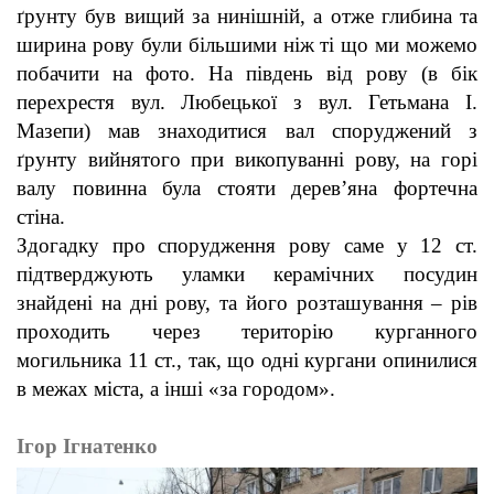
ґрунту був вищий за нинішній, а отже глибина та
ширина рову були більшими ніж ті що ми можемо
побачити на фото. На південь від рову (в бік
перехрестя вул. Любецької з вул. Гетьмана І.
Мазепи) мав знаходитися вал споруджений з
ґрунту вийнятого при викопуванні рову, на горі
валу повинна була стояти дерев’яна фортечна
стіна.
Здогадку про спорудження рову саме у 12 ст.
підтверджують уламки керамічних посудин
знайдені на дні рову, та його розташування – рів
проходить через територію курганного
могильника 11 ст., так, що одні кургани опинилися
в межах міста, а інші «за городом».
Ігор Ігнатенко