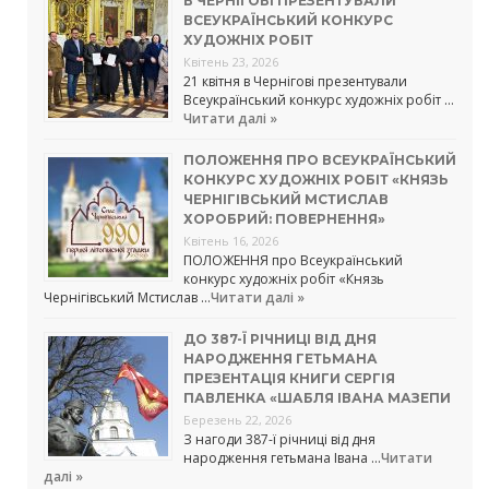
В ЧЕРНІГОВІ ПРЕЗЕНТУВАЛИ
ВСЕУКРАЇНСЬКИЙ КОНКУРС
ХУДОЖНІХ РОБІТ
Квітень 23, 2026
21 квітня в Чернігові презентували
Всеукраїнський конкурс художніх робіт …
Читати далі »
ПОЛОЖЕННЯ ПРО ВСЕУКРАЇНСЬКИЙ
КОНКУРС ХУДОЖНІХ РОБІТ «КНЯЗЬ
ЧЕРНІГІВСЬКИЙ МСТИСЛАВ
ХОРОБРИЙ: ПОВЕРНЕННЯ»
Квітень 16, 2026
ПОЛОЖЕННЯ про Всеукраїнський
конкурс художніх робіт «Князь
Чернігівський Мстислав …
Читати далі »
ДО 387-Ї РІЧНИЦІ ВІД ДНЯ
НАРОДЖЕННЯ ГЕТЬМАНА
ПРЕЗЕНТАЦІЯ КНИГИ СЕРГІЯ
ПАВЛЕНКА «ШАБЛЯ ІВАНА МАЗЕПИ
Березень 22, 2026
З нагоди 387-ї річниці від дня
народження гетьмана Івана …
Читати
далі »