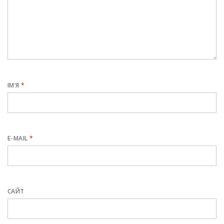
ІМ’Я
*
E-MAIL
*
САЙТ